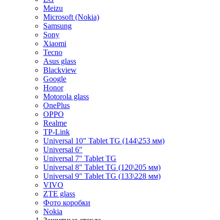
Meizu
Microsoft (Nokia)
Samsung
Sony
Xiaomi
Tecno
Asus glass
Blackview
Google
Honor
Motorola glass
OnePlus
OPPO
Realme
TP-Link
Universal 10" Tablet TG (144\253 мм)
Universal 6"
Universal 7" Tablet TG
Universal 8" Tablet TG (120\205 мм)
Universal 9" Tablet TG (133\228 мм)
VIVO
ZTE glass
Фото коробки
Nokia