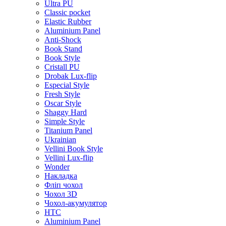
Ultra PU
Classic pocket
Elastic Rubber
Aluminium Panel
Anti-Shock
Book Stand
Book Style
Cristall PU
Drobak Lux-flip
Especial Style
Fresh Style
Oscar Style
Shaggy Hard
Simple Style
Titanium Panel
Ukrainian
Vellini Book Style
Vellini Lux-flip
Wonder
Накладка
Фліп чохол
Чохол 3D
Чохол-акумулятор
HTC
Aluminium Panel