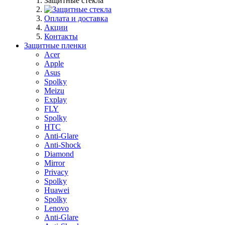
Защитные стекла
Оплата и доставка
Акции
Контакты
Защитные пленки
Acer
Apple
Asus
Spolky
Meizu
Explay
FLY
Spolky
HTC
Anti-Glare
Anti-Shock
Diamond
Mirror
Privacy
Spolky
Huawei
Spolky
Lenovo
Anti-Glare