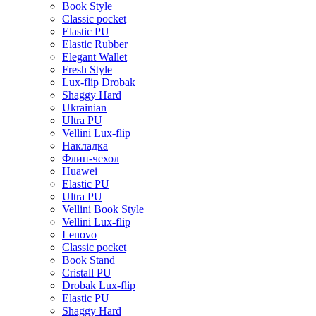
Book Style
Classic pocket
Elastic PU
Elastic Rubber
Elegant Wallet
Fresh Style
Lux-flip Drobak
Shaggy Hard
Ukrainian
Ultra PU
Vellini Lux-flip
Накладка
Флип-чехол
Huawei
Elastic PU
Ultra PU
Vellini Book Style
Vellini Lux-flip
Lenovo
Classic pocket
Book Stand
Cristall PU
Drobak Lux-flip
Elastic PU
Shaggy Hard