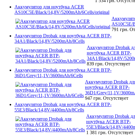
1 534 грн.
Отсутст
Аккумулятор для ноутбука ACER
AS10C5E/Black/14,8V/5200mAh/6Cells/original
Аккумулят
AS10C5E/Bl
791 грн.
От
Аккумулятор Drobak для ноутбука ACER BTP-
34A1/Black/14,8V/5200mAh/8Cells
Аккумулятор Drobak д
ноутбука ACER BTP-
34A1/Black/14,8V/5200
839 грн.
Отсутствует
Аккумулятор Drobak для ноутбука ACER BTP-
36D1/Grey/11,1V/3600mAh/6Cells
Аккумулятор Drobak дл
ноутбука ACER BTP-
36D1/Grey/11,1V/3600m
947 грн.
Отсутствует
Аккумулятор Drobak для ноутбука ACER BTP-
55E3/Black/14,8V/4400mAh/8Cells
Аккумулятор Drobak д
ноутбука ACER BTP-
55E3/Black/14,8V/4400
1 381 грн.
Отсутствует