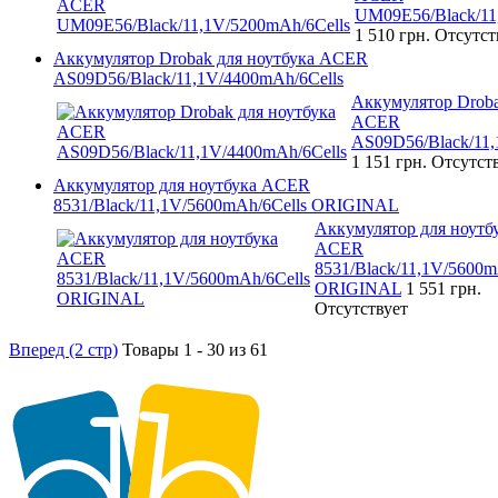
UM09E56/Black/11
1 510 грн.
Отсутст
Аккумулятор Drobak для ноутбука ACER
AS09D56/Black/11,1V/4400mAh/6Cells
Аккумулятор Droba
ACER
AS09D56/Black/11,
1 151 грн.
Отсутст
Аккумулятор для ноутбука ACER
8531/Black/11,1V/5600mAh/6Cells ORIGINAL
Аккумулятор для ноутб
ACER
8531/Black/11,1V/5600m
ORIGINAL
1 551 грн.
Отсутствует
Вперед (2 стр)
Товары 1 - 30 из 61