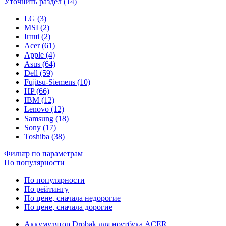
Уточнить раздел (14)
LG (3)
MSI (2)
Інші (2)
Acer (61)
Apple (4)
Asus (64)
Dell (59)
Fujitsu-Siemens (10)
HP (66)
IBM (12)
Lenovo (12)
Samsung (18)
Sony (17)
Toshiba (38)
Фильтр по параметрам
По популярности
По популярности
По рейтингу
По цене, сначала недорогие
По цене, сначала дорогие
Аккумулятор Drobak для ноутбука ACER