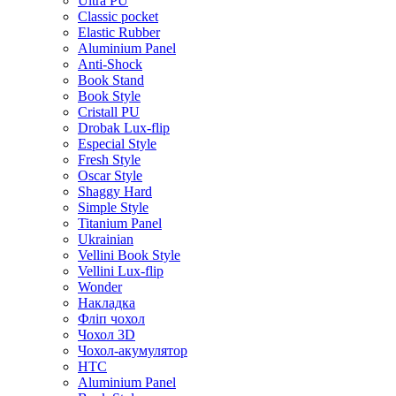
Ultra PU
Classic pocket
Elastic Rubber
Aluminium Panel
Anti-Shock
Book Stand
Book Style
Cristall PU
Drobak Lux-flip
Especial Style
Fresh Style
Oscar Style
Shaggy Hard
Simple Style
Titanium Panel
Ukrainian
Vellini Book Style
Vellini Lux-flip
Wonder
Накладка
Фліп чохол
Чохол 3D
Чохол-акумулятор
HTC
Aluminium Panel