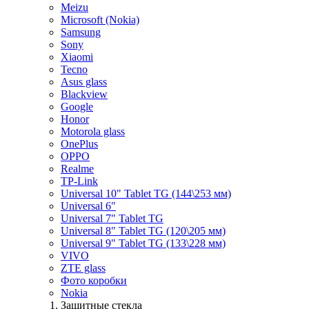
Meizu
Microsoft (Nokia)
Samsung
Sony
Xiaomi
Tecno
Asus glass
Blackview
Google
Honor
Motorola glass
OnePlus
OPPO
Realme
TP-Link
Universal 10" Tablet TG (144\253 мм)
Universal 6"
Universal 7" Tablet TG
Universal 8" Tablet TG (120\205 мм)
Universal 9" Tablet TG (133\228 мм)
VIVO
ZTE glass
Фото коробки
Nokia
Защитные стекла