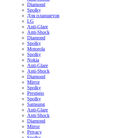
Diamond
Spolky
Для планшетов
LG
Anti-Glare
Anti-Shock
Diamond
Spolky
Motorola
Spolky
Nokia
Anti-Glare
Anti-Shock
Diamond
Mirror
Spolky
Prestigio
Spolky
Samsung
Anti-Glare
Anti-Shock
Diamond
Mirror
Privacy
Spolky