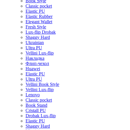
Book Style
Classic pocket
Elastic PU
Elastic Rubber
Elegant Wallet
Fresh Style
Lux-flip Drobak
Shaggy Hard
Ukrainian
Ultra PU
Vellini Lux-flip
Накладка
Флип-чехол
Huawei
Elastic PU
Ultra PU
Vellini Book Style
Vellini Lux-flip
Lenovo
Classic pocket
Book Stand
Cristall PU
Drobak Lux-flip
Elastic PU
Shaggy Hard