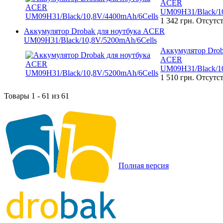
ACER
UM09H31/Black/10
1 342 грн.
Отсутст
Аккумулятор Drobak для ноутбука ACER
UM09H31/Black/10,8V/5200mAh/6Cells
Аккумулятор Drob
ACER
UM09H31/Black/10
1 510 грн.
Отсутст
Товары 1 - 61 из 61
Полная версия