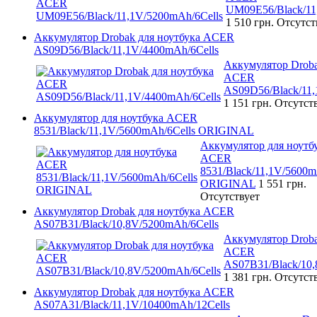
UM09E56/Black/11
1 510 грн.
Отсутст
Аккумулятор Drobak для ноутбука ACER
AS09D56/Black/11,1V/4400mAh/6Cells
Аккумулятор Droba
ACER
AS09D56/Black/11,
1 151 грн.
Отсутст
Аккумулятор для ноутбука ACER
8531/Black/11,1V/5600mAh/6Cells ORIGINAL
Аккумулятор для ноутб
ACER
8531/Black/11,1V/5600m
ORIGINAL
1 551 грн.
Отсутствует
Аккумулятор Drobak для ноутбука ACER
AS07B31/Black/10,8V/5200mAh/6Cells
Аккумулятор Droba
ACER
AS07B31/Black/10,
1 381 грн.
Отсутст
Аккумулятор Drobak для ноутбука ACER
AS07A31/Black/11,1V/10400mAh/12Cells