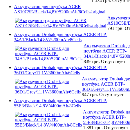
1 534 грн.
Отсутст
Аккумулятор для ноутбука ACER
AS10C5E/Black/14,8V/5200mAh/6Cells/original
Аккумулят
AS10C5E/Bl
791 грн.
От
Аккумулятор Drobak для ноутбука ACER BTP-
34A1/Black/14,8V/5200mAh/8Cells
Аккумулятор Drobak д
ноутбука ACER BTP-
34A1/Black/14,8V/5200
839 грн.
Отсутствует
Аккумулятор Drobak для ноутбука ACER BTP-
36D1/Grey/11,1V/3600mAh/6Cells
Аккумулятор Drobak дл
ноутбука ACER BTP-
36D1/Grey/11,1V/3600m
947 грн.
Отсутствует
Аккумулятор Drobak для ноутбука ACER BTP-
55E3/Black/14,8V/4400mAh/8Cells
Аккумулятор Drobak д
ноутбука ACER BTP-
55E3/Black/14,8V/4400
1 381 грн.
Отсутствует