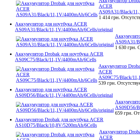
Аккумулятор Droba
ACER
AS09A31/Black/11,
1 414 грн.
Отсутст
Аккумулятор для ноутбука ACER
AS09A31/Black/11,1V/4400mAh/6Cells/original
Аккумулято
AS09A31/Bl
1 630 грн.
О
Аккумулятор Drobak для ноутбука ACER
AS09C75/Black/11,1V/4400mAh/6Cells
Аккумулятор Droba
ACER
AS09C75/Black/11,
539 грн.
Отсутству
Аккумулятор для ноутбука ACER
AS09D56/Black/11,1V/4400mAh/6Cells/original
Аккумулято
AS09D56/Bl
659 грн.
От
Аккумулятор Drobak для ноутбука ACER
AS10D75/Black/10,8V/5200mAh/6Cells
Аккумулятор Droba
ACER