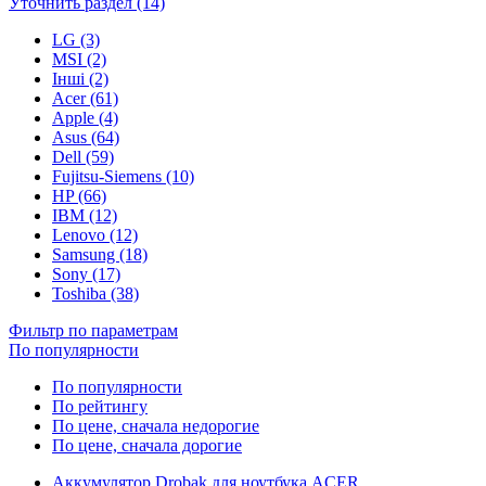
Уточнить раздел (14)
LG (3)
MSI (2)
Інші (2)
Acer (61)
Apple (4)
Asus (64)
Dell (59)
Fujitsu-Siemens (10)
HP (66)
IBM (12)
Lenovo (12)
Samsung (18)
Sony (17)
Toshiba (38)
Фильтр по параметрам
По популярности
По популярности
По рейтингу
По цене, сначала недорогие
По цене, сначала дорогие
Аккумулятор Drobak для ноутбука ACER