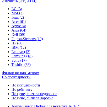
Уточнить раздел (14)
LG (3)
MSI (2)
Інші (2)
Acer (61)
Apple (4)
Asus (64)
Dell (59)
Fujitsu-Siemens (10)
HP (66)
IBM (12)
Lenovo (12)
Samsung (18)
Sony (17)
Toshiba (38)
Фильтр по параметрам
По популярности
По популярности
По рейтингу
По цене, сначала недорогие
По цене, сначала дорогие
Аккумулятор Drobak для ноутбука ACER