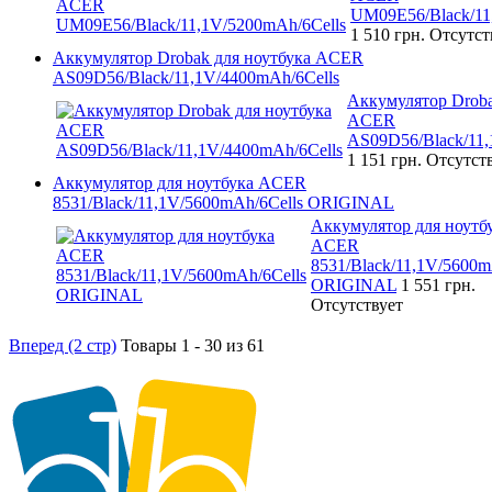
UM09E56/Black/11
1 510 грн.
Отсутст
Аккумулятор Drobak для ноутбука ACER
AS09D56/Black/11,1V/4400mAh/6Cells
Аккумулятор Droba
ACER
AS09D56/Black/11,
1 151 грн.
Отсутст
Аккумулятор для ноутбука ACER
8531/Black/11,1V/5600mAh/6Cells ORIGINAL
Аккумулятор для ноутб
ACER
8531/Black/11,1V/5600m
ORIGINAL
1 551 грн.
Отсутствует
Вперед (2 стр)
Товары 1 - 30 из 61