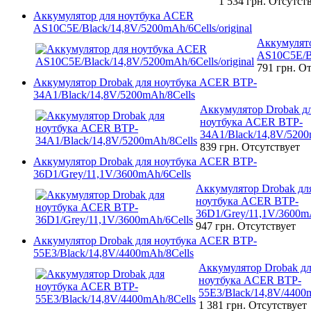
1 534 грн.
Отсутст
Аккумулятор для ноутбука ACER
AS10C5E/Black/14,8V/5200mAh/6Cells/original
Аккумулят
AS10C5E/Bl
791 грн.
От
Аккумулятор Drobak для ноутбука ACER BTP-
34A1/Black/14,8V/5200mAh/8Cells
Аккумулятор Drobak д
ноутбука ACER BTP-
34A1/Black/14,8V/5200
839 грн.
Отсутствует
Аккумулятор Drobak для ноутбука ACER BTP-
36D1/Grey/11,1V/3600mAh/6Cells
Аккумулятор Drobak дл
ноутбука ACER BTP-
36D1/Grey/11,1V/3600m
947 грн.
Отсутствует
Аккумулятор Drobak для ноутбука ACER BTP-
55E3/Black/14,8V/4400mAh/8Cells
Аккумулятор Drobak д
ноутбука ACER BTP-
55E3/Black/14,8V/4400
1 381 грн.
Отсутствует