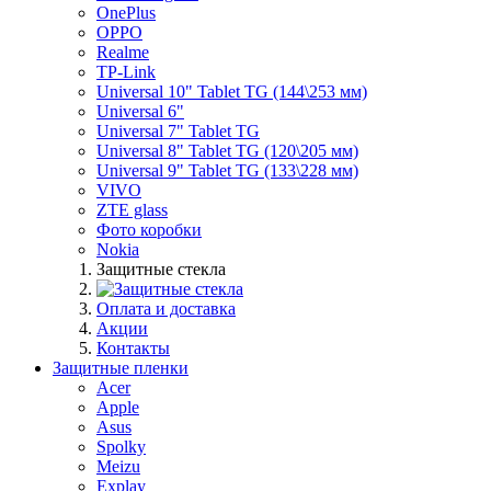
OnePlus
OPPO
Realme
TP-Link
Universal 10" Tablet TG (144\253 мм)
Universal 6"
Universal 7" Tablet TG
Universal 8" Tablet TG (120\205 мм)
Universal 9" Tablet TG (133\228 мм)
VIVO
ZTE glass
Фото коробки
Nokia
Защитные стекла
Оплата и доставка
Акции
Контакты
Защитные пленки
Acer
Apple
Asus
Spolky
Meizu
Explay