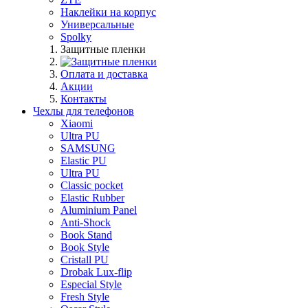
Наклейки на корпус
Универсальные
Spolky
Защитные пленки
Оплата и доставка
Акции
Контакты
Чехлы для телефонов
Xiaomi
Ultra PU
SAMSUNG
Elastic PU
Ultra PU
Classic pocket
Elastic Rubber
Aluminium Panel
Anti-Shock
Book Stand
Book Style
Cristall PU
Drobak Lux-flip
Especial Style
Fresh Style