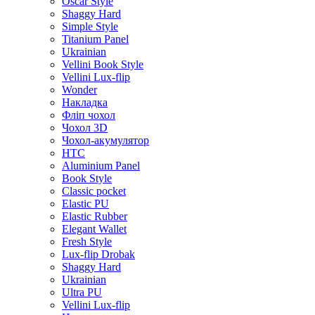
Oscar Style
Shaggy Hard
Simple Style
Titanium Panel
Ukrainian
Vellini Book Style
Vellini Lux-flip
Wonder
Накладка
Фліп чохол
Чохол 3D
Чохол-акумулятор
HTC
Aluminium Panel
Book Style
Classic pocket
Elastic PU
Elastic Rubber
Elegant Wallet
Fresh Style
Lux-flip Drobak
Shaggy Hard
Ukrainian
Ultra PU
Vellini Lux-flip