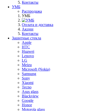
Контакты
УМБ
Распродажа
УМБ
Оплата и доставка
Акции
Контакты
Защитные стекла
Apple
HTC
Huawei
Lenovo
LG
Meizu
Microsoft (Nokia)
Samsung
Sony
Xiaomi
Tecno
Asus glass
Blackview
Google
Honor
Motorola glass