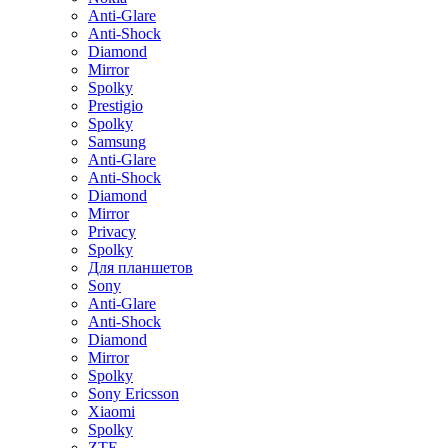
Anti-Glare
Anti-Shock
Diamond
Mirror
Spolky
Prestigio
Spolky
Samsung
Anti-Glare
Anti-Shock
Diamond
Mirror
Privacy
Spolky
Для планшетов
Sony
Anti-Glare
Anti-Shock
Diamond
Mirror
Spolky
Sony Ericsson
Xiaomi
Spolky
ZTE