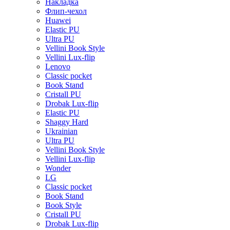
Накладка
Флип-чехол
Huawei
Elastic PU
Ultra PU
Vellini Book Style
Vellini Lux-flip
Lenovo
Classic pocket
Book Stand
Cristall PU
Drobak Lux-flip
Elastic PU
Shaggy Hard
Ukrainian
Ultra PU
Vellini Book Style
Vellini Lux-flip
Wonder
LG
Classic pocket
Book Stand
Book Style
Cristall PU
Drobak Lux-flip