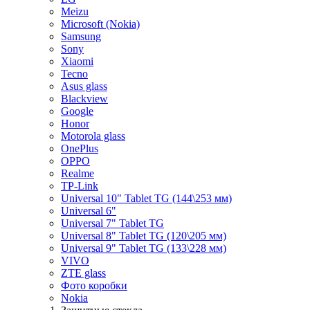
Meizu
Microsoft (Nokia)
Samsung
Sony
Xiaomi
Tecno
Asus glass
Blackview
Google
Honor
Motorola glass
OnePlus
OPPO
Realme
TP-Link
Universal 10" Tablet TG (144\253 мм)
Universal 6"
Universal 7" Tablet TG
Universal 8" Tablet TG (120\205 мм)
Universal 9" Tablet TG (133\228 мм)
VIVO
ZTE glass
Фото коробки
Nokia