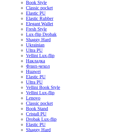
Book Style
Classic pocket
Elastic PU
Elastic Rubber
Elegant Wallet
Fresh Style
Lux-flip Drobak
Shaggy Hard
Ukrainian
Ultra PU
Vellini Lux-flip
Накладка
Флип-чехол
Huawei
Elastic PU
Ultra PU
Vellini Book Style
Vellini Lux-flip
Lenovo
Classic pocket
Book Stand
Cristall PU
Drobak Lux-flip
Elastic PU
Shaggy Hard