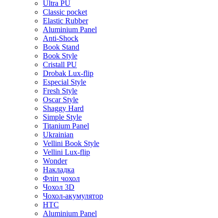
Ultra PU
Classic pocket
Elastic Rubber
Aluminium Panel
Anti-Shock
Book Stand
Book Style
Cristall PU
Drobak Lux-flip
Especial Style
Fresh Style
Oscar Style
Shaggy Hard
Simple Style
Titanium Panel
Ukrainian
Vellini Book Style
Vellini Lux-flip
Wonder
Накладка
Фліп чохол
Чохол 3D
Чохол-акумулятор
HTC
Aluminium Panel