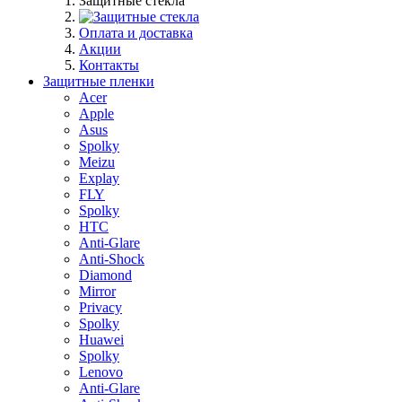
Защитные стекла
Оплата и доставка
Акции
Контакты
Защитные пленки
Acer
Apple
Asus
Spolky
Meizu
Explay
FLY
Spolky
HTC
Anti-Glare
Anti-Shock
Diamond
Mirror
Privacy
Spolky
Huawei
Spolky
Lenovo
Anti-Glare