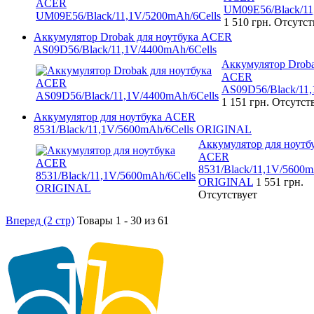
UM09E56/Black/11
1 510 грн.
Отсутст
Аккумулятор Drobak для ноутбука ACER
AS09D56/Black/11,1V/4400mAh/6Cells
Аккумулятор Droba
ACER
AS09D56/Black/11,
1 151 грн.
Отсутст
Аккумулятор для ноутбука ACER
8531/Black/11,1V/5600mAh/6Cells ORIGINAL
Аккумулятор для ноутб
ACER
8531/Black/11,1V/5600m
ORIGINAL
1 551 грн.
Отсутствует
Вперед (2 стр)
Товары 1 - 30 из 61