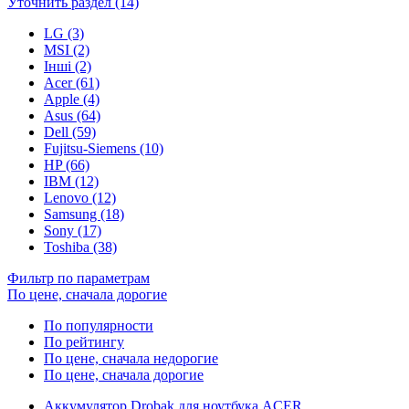
Уточнить раздел (14)
LG (3)
MSI (2)
Інші (2)
Acer (61)
Apple (4)
Asus (64)
Dell (59)
Fujitsu-Siemens (10)
HP (66)
IBM (12)
Lenovo (12)
Samsung (18)
Sony (17)
Toshiba (38)
Фильтр по параметрам
По цене, сначала дорогие
По популярности
По рейтингу
По цене, сначала недорогие
По цене, сначала дорогие
Аккумулятор Drobak для ноутбука ACER