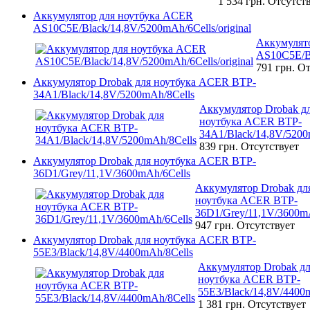
1 534 грн.
Отсутст
Аккумулятор для ноутбука ACER
AS10C5E/Black/14,8V/5200mAh/6Cells/original
Аккумулят
AS10C5E/Bl
791 грн.
От
Аккумулятор Drobak для ноутбука ACER BTP-
34A1/Black/14,8V/5200mAh/8Cells
Аккумулятор Drobak д
ноутбука ACER BTP-
34A1/Black/14,8V/5200
839 грн.
Отсутствует
Аккумулятор Drobak для ноутбука ACER BTP-
36D1/Grey/11,1V/3600mAh/6Cells
Аккумулятор Drobak дл
ноутбука ACER BTP-
36D1/Grey/11,1V/3600m
947 грн.
Отсутствует
Аккумулятор Drobak для ноутбука ACER BTP-
55E3/Black/14,8V/4400mAh/8Cells
Аккумулятор Drobak д
ноутбука ACER BTP-
55E3/Black/14,8V/4400
1 381 грн.
Отсутствует