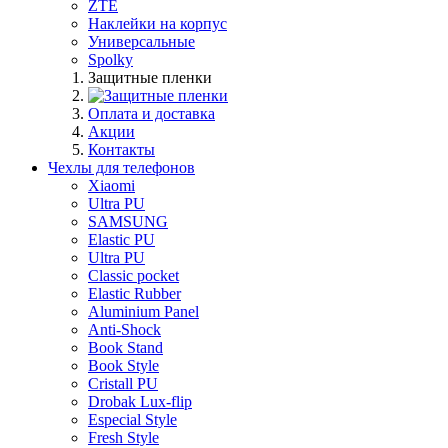
ZTE
Наклейки на корпус
Универсальные
Spolky
Защитные пленки
Оплата и доставка
Акции
Контакты
Чехлы для телефонов
Xiaomi
Ultra PU
SAMSUNG
Elastic PU
Ultra PU
Classic pocket
Elastic Rubber
Aluminium Panel
Anti-Shock
Book Stand
Book Style
Cristall PU
Drobak Lux-flip
Especial Style
Fresh Style