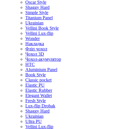
Oscar Style
Shaggy Hard
Simple Style
Titanium Panel
Ukrainian
Vellini Book Style
Vellini Lux-flip
Wonder
Накладка
Фліп чохол
Чохол 3D
Чохол-акумулятор
HTC
Aluminium Panel
Book Style
Classic pocket
Elastic PU
Elastic Rubber
Elegant Wallet
Fresh Style
Lux-flip Drobak
Shaggy Hard
Ukrainian
Ultra PU
Vellini Lux-flip