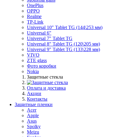
OnePlus
OPPO
Realme
TP-Link
Universal 10" Tablet TG (144\253 мм)
Universal 6"
Universal 7" Tablet TG
Universal 8" Tablet TG (120\205 мм)
Universal 9" Tablet TG (133\228 мм)
VIVO
ZTE glass
Фото коробки
Nokia
Защитные стекла
Оплата и доставка
Акции
Контакты
Защитные пленки
Acer
Apple
Asus
Spolky
Meizu