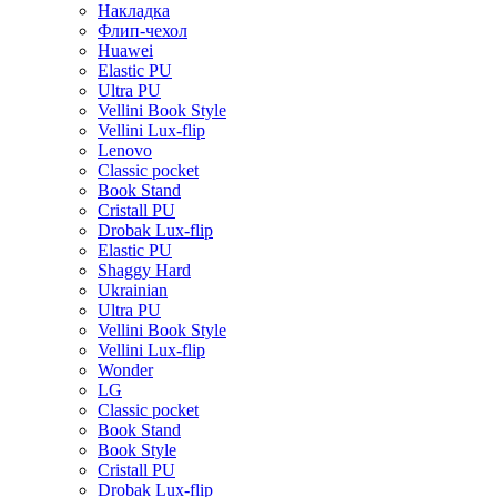
Накладка
Флип-чехол
Huawei
Elastic PU
Ultra PU
Vellini Book Style
Vellini Lux-flip
Lenovo
Classic pocket
Book Stand
Cristall PU
Drobak Lux-flip
Elastic PU
Shaggy Hard
Ukrainian
Ultra PU
Vellini Book Style
Vellini Lux-flip
Wonder
LG
Classic pocket
Book Stand
Book Style
Cristall PU
Drobak Lux-flip