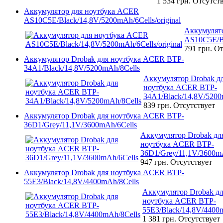
1 534 грн.
Отсутст
Аккумулятор для ноутбука ACER
AS10C5E/Black/14,8V/5200mAh/6Cells/original
Аккумулят
AS10C5E/Bl
791 грн.
От
Аккумулятор Drobak для ноутбука ACER BTP-
34A1/Black/14,8V/5200mAh/8Cells
Аккумулятор Drobak д
ноутбука ACER BTP-
34A1/Black/14,8V/5200
839 грн.
Отсутствует
Аккумулятор Drobak для ноутбука ACER BTP-
36D1/Grey/11,1V/3600mAh/6Cells
Аккумулятор Drobak дл
ноутбука ACER BTP-
36D1/Grey/11,1V/3600m
947 грн.
Отсутствует
Аккумулятор Drobak для ноутбука ACER BTP-
55E3/Black/14,8V/4400mAh/8Cells
Аккумулятор Drobak д
ноутбука ACER BTP-
55E3/Black/14,8V/4400
1 381 грн.
Отсутствует