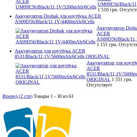
UM09E56/Black/11
1 510 грн.
Отсутст
Аккумулятор Drobak для ноутбука ACER
AS09D56/Black/11,1V/4400mAh/6Cells
Аккумулятор Droba
ACER
AS09D56/Black/11,
1 151 грн.
Отсутст
Аккумулятор для ноутбука ACER
8531/Black/11,1V/5600mAh/6Cells ORIGINAL
Аккумулятор для ноутб
ACER
8531/Black/11,1V/5600m
ORIGINAL
1 551 грн.
Отсутствует
Вперед (2 стр)
Товары 1 - 30 из 61