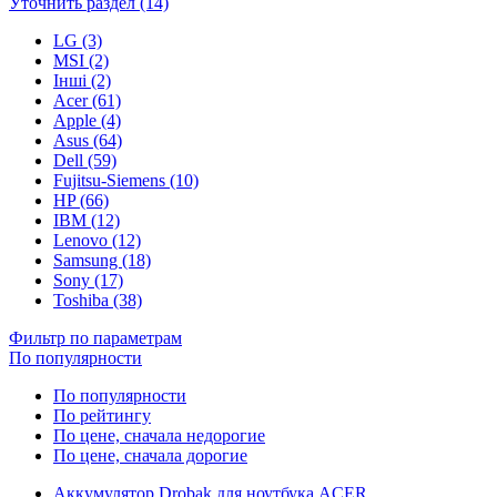
Уточнить раздел (14)
LG (3)
MSI (2)
Інші (2)
Acer (61)
Apple (4)
Asus (64)
Dell (59)
Fujitsu-Siemens (10)
HP (66)
IBM (12)
Lenovo (12)
Samsung (18)
Sony (17)
Toshiba (38)
Фильтр по параметрам
По популярности
По популярности
По рейтингу
По цене, сначала недорогие
По цене, сначала дорогие
Аккумулятор Drobak для ноутбука ACER