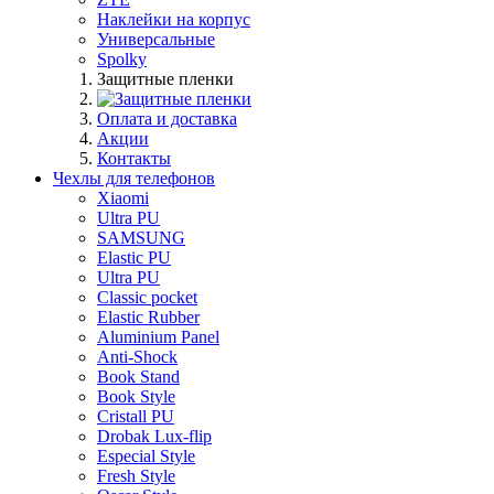
Наклейки на корпус
Универсальные
Spolky
Защитные пленки
Оплата и доставка
Акции
Контакты
Чехлы для телефонов
Xiaomi
Ultra PU
SAMSUNG
Elastic PU
Ultra PU
Classic pocket
Elastic Rubber
Aluminium Panel
Anti-Shock
Book Stand
Book Style
Cristall PU
Drobak Lux-flip
Especial Style
Fresh Style