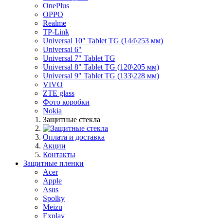
OnePlus
OPPO
Realme
TP-Link
Universal 10" Tablet TG (144\253 мм)
Universal 6"
Universal 7" Tablet TG
Universal 8" Tablet TG (120\205 мм)
Universal 9" Tablet TG (133\228 мм)
VIVO
ZTE glass
Фото коробки
Nokia
Защитные стекла
Оплата и доставка
Акции
Контакты
Защитные пленки
Acer
Apple
Asus
Spolky
Meizu
Explay