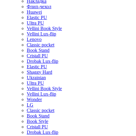
Накладка
Флип-чехол
Huawei
Elastic PU
Ultra PU
Vellini Book Style
Vellini Lux-flip
Lenovo
Classic pocket
Book Stand
Cristall PU
Drobak Lux-flip
Elastic PU
Shaggy Hard
Ukrainian
Ultra PU
Vellini Book Style
Vellini Lux-flip
Wonder
LG
Classic pocket
Book Stand
Book Style
Cristall PU
Drobak Lux-flip