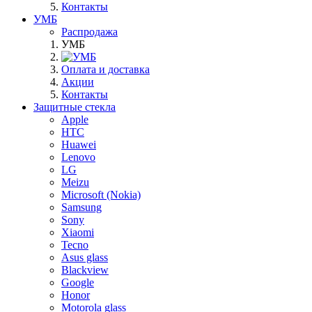
Контакты
УМБ
Распродажа
УМБ
Оплата и доставка
Акции
Контакты
Защитные стекла
Apple
HTC
Huawei
Lenovo
LG
Meizu
Microsoft (Nokia)
Samsung
Sony
Xiaomi
Tecno
Asus glass
Blackview
Google
Honor
Motorola glass