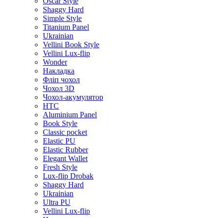
Oscar Style
Shaggy Hard
Simple Style
Titanium Panel
Ukrainian
Vellini Book Style
Vellini Lux-flip
Wonder
Накладка
Фліп чохол
Чохол 3D
Чохол-акумулятор
HTC
Aluminium Panel
Book Style
Classic pocket
Elastic PU
Elastic Rubber
Elegant Wallet
Fresh Style
Lux-flip Drobak
Shaggy Hard
Ukrainian
Ultra PU
Vellini Lux-flip