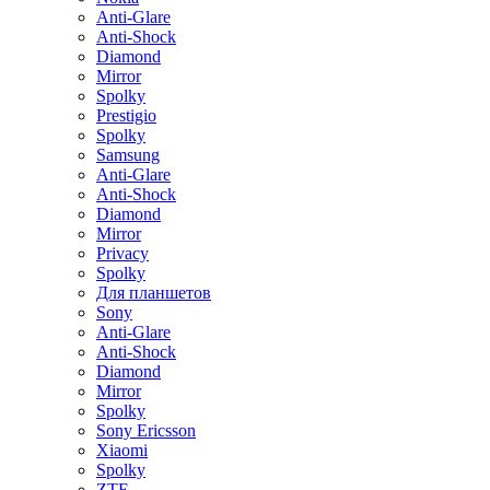
Anti-Glare
Anti-Shock
Diamond
Mirror
Spolky
Prestigio
Spolky
Samsung
Anti-Glare
Anti-Shock
Diamond
Mirror
Privacy
Spolky
Для планшетов
Sony
Anti-Glare
Anti-Shock
Diamond
Mirror
Spolky
Sony Ericsson
Xiaomi
Spolky
ZTE