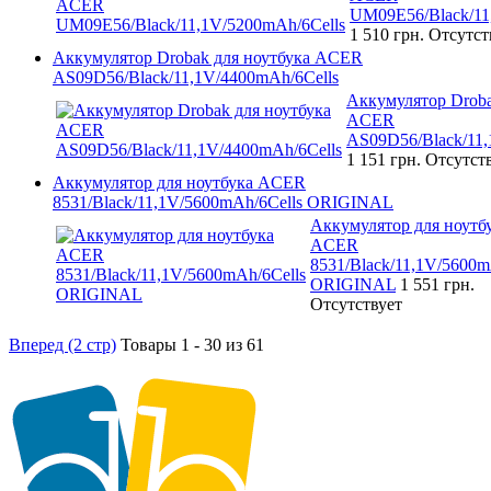
UM09E56/Black/11
1 510 грн.
Отсутст
Аккумулятор Drobak для ноутбука ACER
AS09D56/Black/11,1V/4400mAh/6Cells
Аккумулятор Droba
ACER
AS09D56/Black/11,
1 151 грн.
Отсутст
Аккумулятор для ноутбука ACER
8531/Black/11,1V/5600mAh/6Cells ORIGINAL
Аккумулятор для ноутб
ACER
8531/Black/11,1V/5600m
ORIGINAL
1 551 грн.
Отсутствует
Вперед (2 стр)
Товары 1 - 30 из 61