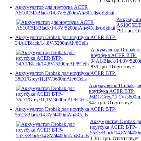
1 534 грн.
Отсутст
Аккумулятор для ноутбука ACER
AS10C5E/Black/14,8V/5200mAh/6Cells/original
Аккумулят
AS10C5E/Bl
791 грн.
От
Аккумулятор Drobak для ноутбука ACER BTP-
34A1/Black/14,8V/5200mAh/8Cells
Аккумулятор Drobak д
ноутбука ACER BTP-
34A1/Black/14,8V/5200
839 грн.
Отсутствует
Аккумулятор Drobak для ноутбука ACER BTP-
36D1/Grey/11,1V/3600mAh/6Cells
Аккумулятор Drobak дл
ноутбука ACER BTP-
36D1/Grey/11,1V/3600m
947 грн.
Отсутствует
Аккумулятор Drobak для ноутбука ACER BTP-
55E3/Black/14,8V/4400mAh/8Cells
Аккумулятор Drobak д
ноутбука ACER BTP-
55E3/Black/14,8V/4400
1 381 грн.
Отсутствует