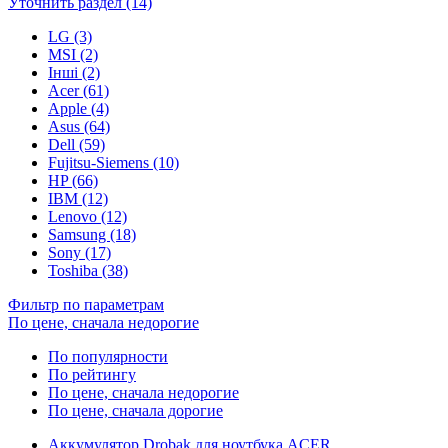
Уточнить раздел (14)
LG (3)
MSI (2)
Інші (2)
Acer (61)
Apple (4)
Asus (64)
Dell (59)
Fujitsu-Siemens (10)
HP (66)
IBM (12)
Lenovo (12)
Samsung (18)
Sony (17)
Toshiba (38)
Фильтр по параметрам
По цене, сначала недорогие
По популярности
По рейтингу
По цене, сначала недорогие
По цене, сначала дорогие
Аккумулятор Drobak для ноутбука ACER