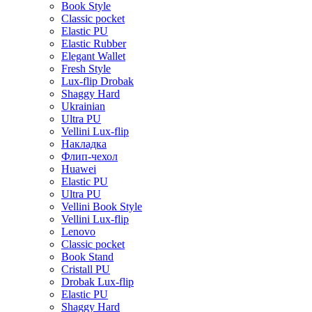
Book Style
Classic pocket
Elastic PU
Elastic Rubber
Elegant Wallet
Fresh Style
Lux-flip Drobak
Shaggy Hard
Ukrainian
Ultra PU
Vellini Lux-flip
Накладка
Флип-чехол
Huawei
Elastic PU
Ultra PU
Vellini Book Style
Vellini Lux-flip
Lenovo
Classic pocket
Book Stand
Cristall PU
Drobak Lux-flip
Elastic PU
Shaggy Hard