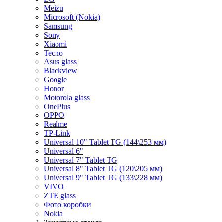
Meizu
Microsoft (Nokia)
Samsung
Sony
Xiaomi
Tecno
Asus glass
Blackview
Google
Honor
Motorola glass
OnePlus
OPPO
Realme
TP-Link
Universal 10" Tablet TG (144\253 мм)
Universal 6"
Universal 7" Tablet TG
Universal 8" Tablet TG (120\205 мм)
Universal 9" Tablet TG (133\228 мм)
VIVO
ZTE glass
Фото коробки
Nokia