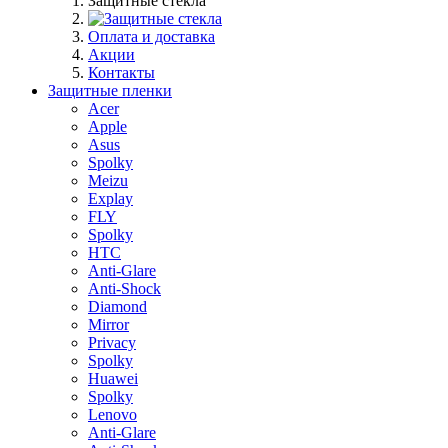
Защитные стекла
Оплата и доставка
Акции
Контакты
Защитные пленки
Acer
Apple
Asus
Spolky
Meizu
Explay
FLY
Spolky
HTC
Anti-Glare
Anti-Shock
Diamond
Mirror
Privacy
Spolky
Huawei
Spolky
Lenovo
Anti-Glare