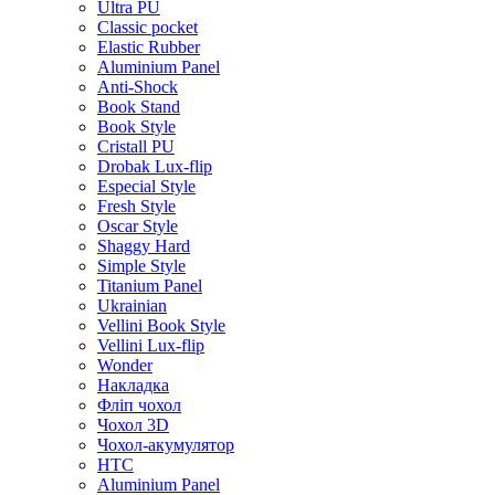
Ultra PU
Classic pocket
Elastic Rubber
Aluminium Panel
Anti-Shock
Book Stand
Book Style
Cristall PU
Drobak Lux-flip
Especial Style
Fresh Style
Oscar Style
Shaggy Hard
Simple Style
Titanium Panel
Ukrainian
Vellini Book Style
Vellini Lux-flip
Wonder
Накладка
Фліп чохол
Чохол 3D
Чохол-акумулятор
HTC
Aluminium Panel