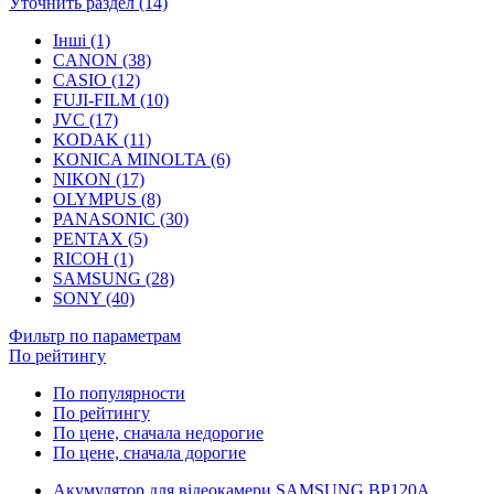
Уточнить раздел (14)
Інші (1)
CANON (38)
CASIO (12)
FUJI-FILM (10)
JVC (17)
KODAK (11)
KONICA MINOLTA (6)
NIKON (17)
OLYMPUS (8)
PANASONIC (30)
PENTAX (5)
RICOH (1)
SAMSUNG (28)
SONY (40)
Фильтр по параметрам
По рейтингу
По популярности
По рейтингу
По цене, сначала недорогие
По цене, сначала дорогие
Акумулятор для відеокамери SAMSUNG BP120A