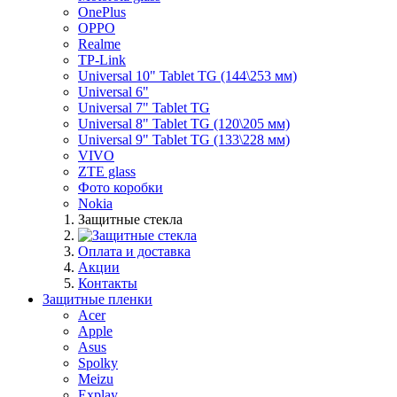
OnePlus
OPPO
Realme
TP-Link
Universal 10" Tablet TG (144\253 мм)
Universal 6"
Universal 7" Tablet TG
Universal 8" Tablet TG (120\205 мм)
Universal 9" Tablet TG (133\228 мм)
VIVO
ZTE glass
Фото коробки
Nokia
Защитные стекла
Оплата и доставка
Акции
Контакты
Защитные пленки
Acer
Apple
Asus
Spolky
Meizu
Explay