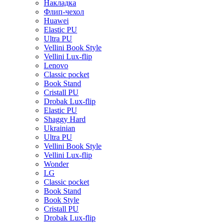
Накладка
Флип-чехол
Huawei
Elastic PU
Ultra PU
Vellini Book Style
Vellini Lux-flip
Lenovo
Classic pocket
Book Stand
Cristall PU
Drobak Lux-flip
Elastic PU
Shaggy Hard
Ukrainian
Ultra PU
Vellini Book Style
Vellini Lux-flip
Wonder
LG
Classic pocket
Book Stand
Book Style
Cristall PU
Drobak Lux-flip