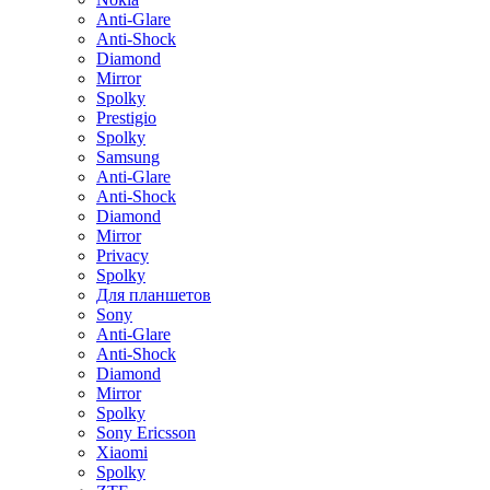
Anti-Glare
Anti-Shock
Diamond
Mirror
Spolky
Prestigio
Spolky
Samsung
Anti-Glare
Anti-Shock
Diamond
Mirror
Privacy
Spolky
Для планшетов
Sony
Anti-Glare
Anti-Shock
Diamond
Mirror
Spolky
Sony Ericsson
Xiaomi
Spolky