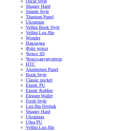
Oscar Style
Shaggy Hard
Simple Style
Titanium Panel
Ukrainian
Vellini Book Style
Vellini Lux-flip
Wonder
Накладка
Фліп чохол
Чохол 3D
Чохол-акумулятор
HTC
Aluminium Panel
Book Style
Classic pocket
Elastic PU
Elastic Rubber
Elegant Wallet
Fresh Style
Lux-flip Drobak
Shaggy Hard
Ukrainian
Ultra PU
Vellini Lux-flip