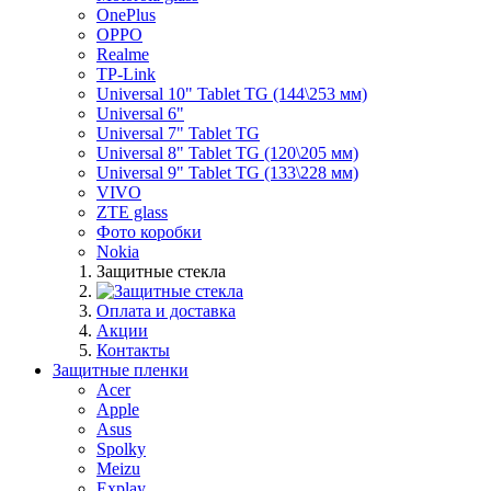
OnePlus
OPPO
Realme
TP-Link
Universal 10" Tablet TG (144\253 мм)
Universal 6"
Universal 7" Tablet TG
Universal 8" Tablet TG (120\205 мм)
Universal 9" Tablet TG (133\228 мм)
VIVO
ZTE glass
Фото коробки
Nokia
Защитные стекла
Оплата и доставка
Акции
Контакты
Защитные пленки
Acer
Apple
Asus
Spolky
Meizu
Explay