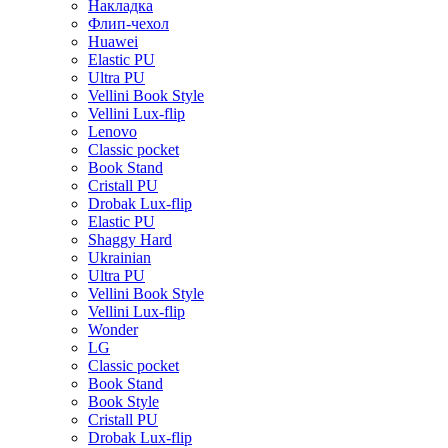
Накладка
Флип-чехол
Huawei
Elastic PU
Ultra PU
Vellini Book Style
Vellini Lux-flip
Lenovo
Classic pocket
Book Stand
Cristall PU
Drobak Lux-flip
Elastic PU
Shaggy Hard
Ukrainian
Ultra PU
Vellini Book Style
Vellini Lux-flip
Wonder
LG
Classic pocket
Book Stand
Book Style
Cristall PU
Drobak Lux-flip