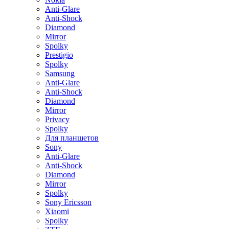
Anti-Glare
Anti-Shock
Diamond
Mirror
Spolky
Prestigio
Spolky
Samsung
Anti-Glare
Anti-Shock
Diamond
Mirror
Privacy
Spolky
Для планшетов
Sony
Anti-Glare
Anti-Shock
Diamond
Mirror
Spolky
Sony Ericsson
Xiaomi
Spolky