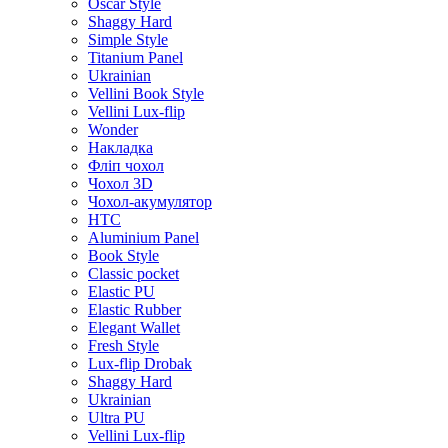
Oscar Style
Shaggy Hard
Simple Style
Titanium Panel
Ukrainian
Vellini Book Style
Vellini Lux-flip
Wonder
Накладка
Фліп чохол
Чохол 3D
Чохол-акумулятор
HTC
Aluminium Panel
Book Style
Classic pocket
Elastic PU
Elastic Rubber
Elegant Wallet
Fresh Style
Lux-flip Drobak
Shaggy Hard
Ukrainian
Ultra PU
Vellini Lux-flip