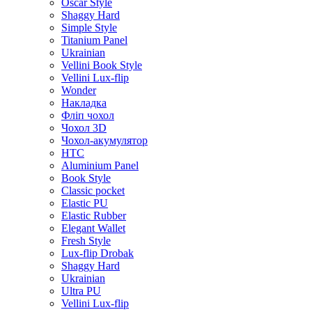
Oscar Style
Shaggy Hard
Simple Style
Titanium Panel
Ukrainian
Vellini Book Style
Vellini Lux-flip
Wonder
Накладка
Фліп чохол
Чохол 3D
Чохол-акумулятор
HTC
Aluminium Panel
Book Style
Classic pocket
Elastic PU
Elastic Rubber
Elegant Wallet
Fresh Style
Lux-flip Drobak
Shaggy Hard
Ukrainian
Ultra PU
Vellini Lux-flip