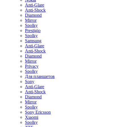
Anti-Glare
Anti-Shock
Diamond
Mirror
Spolky
Prestigio
Spolky
Samsung
Anti-Glare
Anti-Shock
Diamond
Mirror
Privacy
Spolky
Для планшетов
Sony
Anti-Glare
Anti-Shock
Diamond
Mirror
Spolky
Sony Ericsson
Xiaomi
Spolky