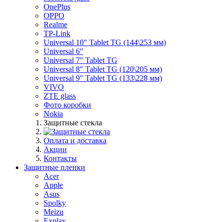
OnePlus
OPPO
Realme
TP-Link
Universal 10" Tablet TG (144\253 мм)
Universal 6"
Universal 7" Tablet TG
Universal 8" Tablet TG (120\205 мм)
Universal 9" Tablet TG (133\228 мм)
VIVO
ZTE glass
Фото коробки
Nokia
Защитные стекла
Оплата и доставка
Акции
Контакты
Защитные пленки
Acer
Apple
Asus
Spolky
Meizu
Explay