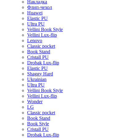
Накладка
Флип-чехол
Huawei
Elastic PU
Ultra PU
Vellini Book Style
Vellini Lux-flip
Lenovo
Classic pocket
Book Stand
Cristall PU
Drobak Lux-flip
Elastic PU
Shaggy Hard
Ukrainian
Ultra PU
Vellini Book Style
Vellini Lux-flip
Wonder
LG
Classic pocket
Book Stand
Book Style
Cristall PU
Drobak Lux-flip