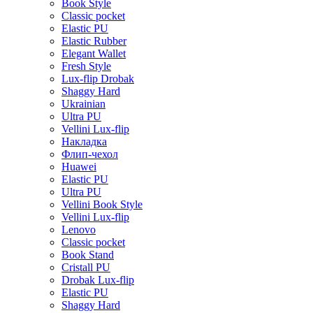
Book Style
Classic pocket
Elastic PU
Elastic Rubber
Elegant Wallet
Fresh Style
Lux-flip Drobak
Shaggy Hard
Ukrainian
Ultra PU
Vellini Lux-flip
Накладка
Флип-чехол
Huawei
Elastic PU
Ultra PU
Vellini Book Style
Vellini Lux-flip
Lenovo
Classic pocket
Book Stand
Cristall PU
Drobak Lux-flip
Elastic PU
Shaggy Hard