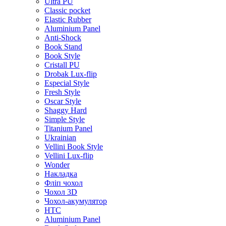
Ultra PU
Classic pocket
Elastic Rubber
Aluminium Panel
Anti-Shock
Book Stand
Book Style
Cristall PU
Drobak Lux-flip
Especial Style
Fresh Style
Oscar Style
Shaggy Hard
Simple Style
Titanium Panel
Ukrainian
Vellini Book Style
Vellini Lux-flip
Wonder
Накладка
Фліп чохол
Чохол 3D
Чохол-акумулятор
HTC
Aluminium Panel