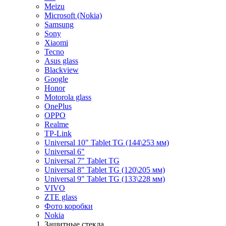
Meizu
Microsoft (Nokia)
Samsung
Sony
Xiaomi
Tecno
Asus glass
Blackview
Google
Honor
Motorola glass
OnePlus
OPPO
Realme
TP-Link
Universal 10" Tablet TG (144\253 мм)
Universal 6"
Universal 7" Tablet TG
Universal 8" Tablet TG (120\205 мм)
Universal 9" Tablet TG (133\228 мм)
VIVO
ZTE glass
Фото коробки
Nokia
Защитные стекла