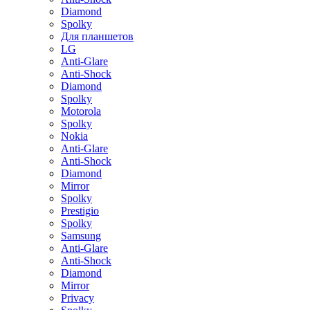
Diamond
Spolky
Для планшетов
LG
Anti-Glare
Anti-Shock
Diamond
Spolky
Motorola
Spolky
Nokia
Anti-Glare
Anti-Shock
Diamond
Mirror
Spolky
Prestigio
Spolky
Samsung
Anti-Glare
Anti-Shock
Diamond
Mirror
Privacy