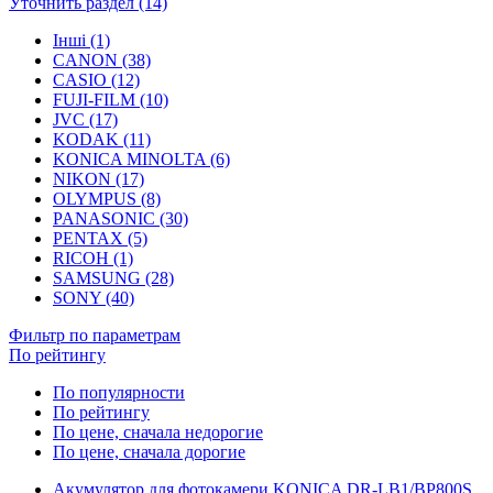
Уточнить раздел (14)
Інші (1)
CANON (38)
CASIO (12)
FUJI-FILM (10)
JVC (17)
KODAK (11)
KONICA MINOLTA (6)
NIKON (17)
OLYMPUS (8)
PANASONIC (30)
PENTAX (5)
RICOH (1)
SAMSUNG (28)
SONY (40)
Фильтр по параметрам
По рейтингу
По популярности
По рейтингу
По цене, сначала недорогие
По цене, сначала дорогие
Акумулятор для фотокамери KONICA DR-LB1/BP800S