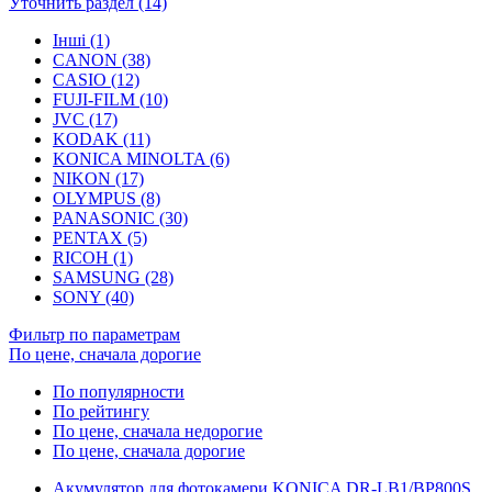
Уточнить раздел (14)
Інші (1)
CANON (38)
CASIO (12)
FUJI-FILM (10)
JVC (17)
KODAK (11)
KONICA MINOLTA (6)
NIKON (17)
OLYMPUS (8)
PANASONIC (30)
PENTAX (5)
RICOH (1)
SAMSUNG (28)
SONY (40)
Фильтр по параметрам
По цене, сначала дорогие
По популярности
По рейтингу
По цене, сначала недорогие
По цене, сначала дорогие
Акумулятор для фотокамери KONICA DR-LB1/BP800S