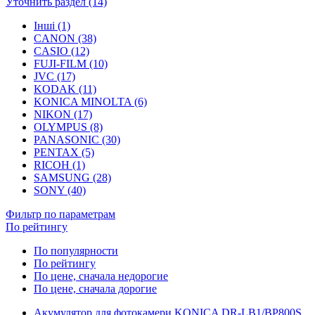
Уточнить раздел (14)
Інші (1)
CANON (38)
CASIO (12)
FUJI-FILM (10)
JVC (17)
KODAK (11)
KONICA MINOLTA (6)
NIKON (17)
OLYMPUS (8)
PANASONIC (30)
PENTAX (5)
RICOH (1)
SAMSUNG (28)
SONY (40)
Фильтр по параметрам
По рейтингу
По популярности
По рейтингу
По цене, сначала недорогие
По цене, сначала дорогие
Акумулятор для фотокамери KONICA DR-LB1/BP800S