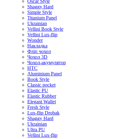
Oscar Style
Shaggy Hard
Simple Style
Titanium Panel
Ukrainian
Vellini Book Style
Vellini Lux-flip
Wonder
Накладка
Фліп чохол
Чохол 3D
Чохол-акумулятор
HTC
Aluminium Panel
Book Style
Classic pocket
Elastic PU
Elastic Rubber
Elegant Wallet
Fresh Style
Lux-flip Drobak
Shaggy Hard
Ukrainian
Ultra PU
Vellini Lux-flip