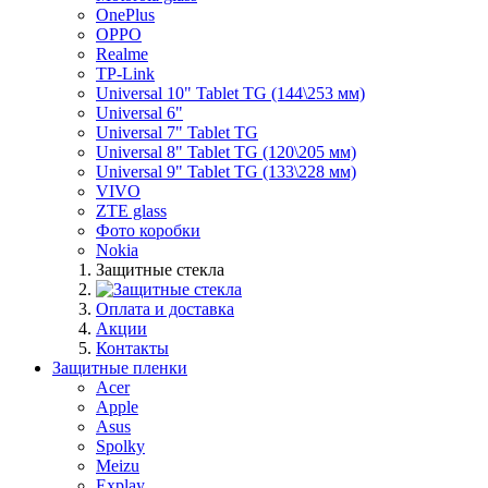
OnePlus
OPPO
Realme
TP-Link
Universal 10" Tablet TG (144\253 мм)
Universal 6"
Universal 7" Tablet TG
Universal 8" Tablet TG (120\205 мм)
Universal 9" Tablet TG (133\228 мм)
VIVO
ZTE glass
Фото коробки
Nokia
Защитные стекла
Оплата и доставка
Акции
Контакты
Защитные пленки
Acer
Apple
Asus
Spolky
Meizu
Explay