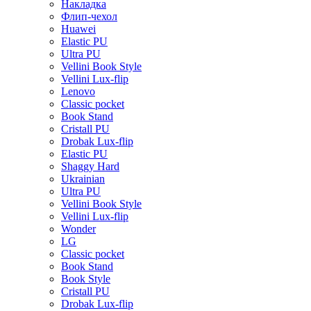
Накладка
Флип-чехол
Huawei
Elastic PU
Ultra PU
Vellini Book Style
Vellini Lux-flip
Lenovo
Classic pocket
Book Stand
Cristall PU
Drobak Lux-flip
Elastic PU
Shaggy Hard
Ukrainian
Ultra PU
Vellini Book Style
Vellini Lux-flip
Wonder
LG
Classic pocket
Book Stand
Book Style
Cristall PU
Drobak Lux-flip