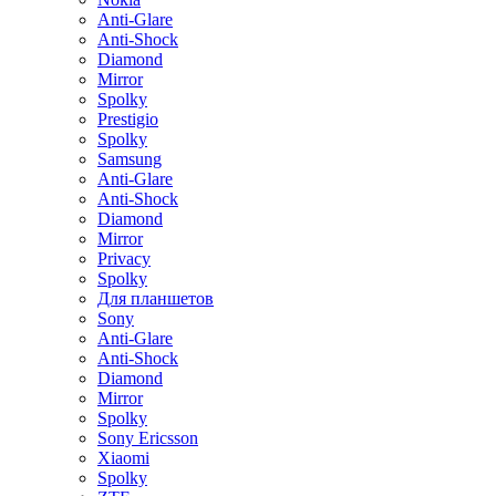
Anti-Glare
Anti-Shock
Diamond
Mirror
Spolky
Prestigio
Spolky
Samsung
Anti-Glare
Anti-Shock
Diamond
Mirror
Privacy
Spolky
Для планшетов
Sony
Anti-Glare
Anti-Shock
Diamond
Mirror
Spolky
Sony Ericsson
Xiaomi
Spolky