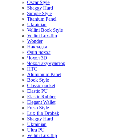
Oscar Style
Shaggy Hard
Simple Style
Titanium Panel
Ukrainian
Vellini Book Style
Vellini Lux-flip
Wonder
Накладка
Фліп чохол
Чохол 3D
Чохол-акумулятор
HTC
Aluminium Panel
Book Style
Classic pocket
Elastic PU
Elastic Rubber
Elegant Wallet
Fresh Style
Lux-flip Drobak
Shaggy Hard
Ukrainian
Ultra PU
Vellini Lux-flip