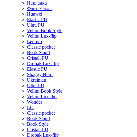
Накладка
Флип-чехол
Huawei
Elastic PU
Ultra PU
Vellini Book Style
Vellini Lux-flip
Lenovo
Classic pocket
Book Stand
Cristall PU
Drobak Lux-flip
Elastic PU
Shaggy Hard
Ukrainian
Ultra PU
Vellini Book Style
Vellini Lux-flip
Wonder
LG
Classic pocket
Book Stand
Book Style
Cristall PU
Drobak Lux-flip