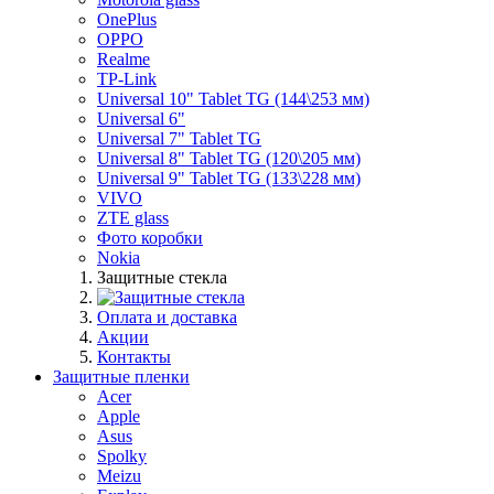
OnePlus
OPPO
Realme
TP-Link
Universal 10" Tablet TG (144\253 мм)
Universal 6"
Universal 7" Tablet TG
Universal 8" Tablet TG (120\205 мм)
Universal 9" Tablet TG (133\228 мм)
VIVO
ZTE glass
Фото коробки
Nokia
Защитные стекла
Оплата и доставка
Акции
Контакты
Защитные пленки
Acer
Apple
Asus
Spolky
Meizu