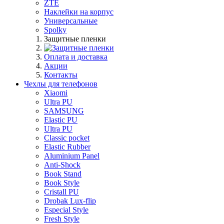
ZTE
Наклейки на корпус
Универсальные
Spolky
Защитные пленки
Оплата и доставка
Акции
Контакты
Чехлы для телефонов
Xiaomi
Ultra PU
SAMSUNG
Elastic PU
Ultra PU
Classic pocket
Elastic Rubber
Aluminium Panel
Anti-Shock
Book Stand
Book Style
Cristall PU
Drobak Lux-flip
Especial Style
Fresh Style