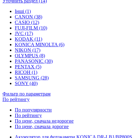
Уточнить раздел (14)
Інші (1)
CANON (38)
CASIO (12)
FUJI-FILM (10)
JVC (17)
KODAK (11)
KONICA MINOLTA (6)
NIKON (17)
OLYMPUS (8)
PANASONIC (30)
PENTAX (5)
RICOH (1)
SAMSUNG (28)
SONY (40)
Фильтр по параметрам
По рейтингу
По популярности
По рейтингу
По цене, сначала недорогие
По цене, сначала дорогие
Акумулятор для фотокамери KONICA DR-LB1/BP800S