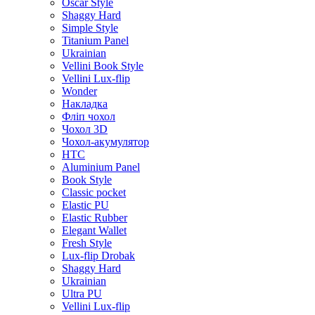
Oscar Style
Shaggy Hard
Simple Style
Titanium Panel
Ukrainian
Vellini Book Style
Vellini Lux-flip
Wonder
Накладка
Фліп чохол
Чохол 3D
Чохол-акумулятор
HTC
Aluminium Panel
Book Style
Classic pocket
Elastic PU
Elastic Rubber
Elegant Wallet
Fresh Style
Lux-flip Drobak
Shaggy Hard
Ukrainian
Ultra PU
Vellini Lux-flip