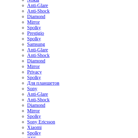
Anti-Glare
Anti-Shock
Diamond
Mirror
Spolky
Prestigio
Spolky
Samsung
Anti-Glare
Anti-Shock
Diamond
Mirror
Privacy
Spolky
Для планшетов
Sony
Anti-Glare
Anti-Shock
Diamond
Mirror
Spolky
Sony Ericsson
Xiaomi
Spolky