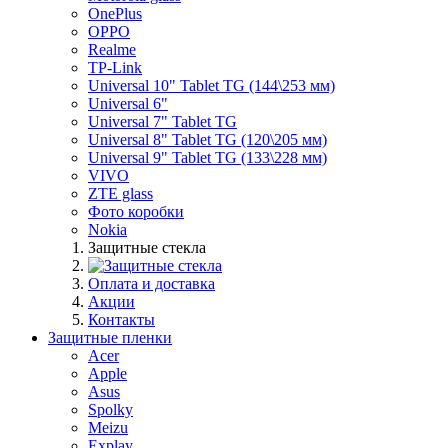
OnePlus
OPPO
Realme
TP-Link
Universal 10" Tablet TG (144\253 мм)
Universal 6"
Universal 7" Tablet TG
Universal 8" Tablet TG (120\205 мм)
Universal 9" Tablet TG (133\228 мм)
VIVO
ZTE glass
Фото коробки
Nokia
Защитные стекла
Оплата и доставка
Акции
Контакты
Защитные пленки
Acer
Apple
Asus
Spolky
Meizu
Explay