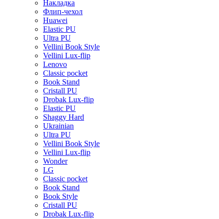
Накладка
Флип-чехол
Huawei
Elastic PU
Ultra PU
Vellini Book Style
Vellini Lux-flip
Lenovo
Classic pocket
Book Stand
Cristall PU
Drobak Lux-flip
Elastic PU
Shaggy Hard
Ukrainian
Ultra PU
Vellini Book Style
Vellini Lux-flip
Wonder
LG
Classic pocket
Book Stand
Book Style
Cristall PU
Drobak Lux-flip