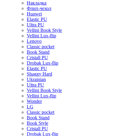
Накладка
Флип-чехол
Huawei
Elastic PU
Ultra PU
Vellini Book Style
Vellini Lux-flip
Lenovo
Classic pocket
Book Stand
Cristall PU
Drobak Lux-flip
Elastic PU
Shaggy Hard
Ukrainian
Ultra PU
Vellini Book Style
Vellini Lux-flip
Wonder
LG
Classic pocket
Book Stand
Book Style
Cristall PU
Drobak Lux-flip