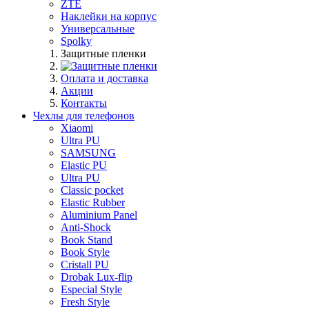
ZTE
Наклейки на корпус
Универсальные
Spolky
Защитные пленки
Оплата и доставка
Акции
Контакты
Чехлы для телефонов
Xiaomi
Ultra PU
SAMSUNG
Elastic PU
Ultra PU
Classic pocket
Elastic Rubber
Aluminium Panel
Anti-Shock
Book Stand
Book Style
Cristall PU
Drobak Lux-flip
Especial Style
Fresh Style