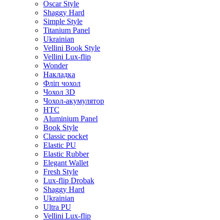
Oscar Style
Shaggy Hard
Simple Style
Titanium Panel
Ukrainian
Vellini Book Style
Vellini Lux-flip
Wonder
Накладка
Фліп чохол
Чохол 3D
Чохол-акумулятор
HTC
Aluminium Panel
Book Style
Classic pocket
Elastic PU
Elastic Rubber
Elegant Wallet
Fresh Style
Lux-flip Drobak
Shaggy Hard
Ukrainian
Ultra PU
Vellini Lux-flip