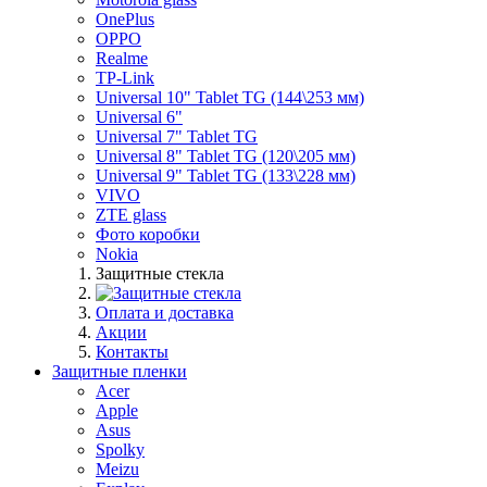
OnePlus
OPPO
Realme
TP-Link
Universal 10" Tablet TG (144\253 мм)
Universal 6"
Universal 7" Tablet TG
Universal 8" Tablet TG (120\205 мм)
Universal 9" Tablet TG (133\228 мм)
VIVO
ZTE glass
Фото коробки
Nokia
Защитные стекла
Оплата и доставка
Акции
Контакты
Защитные пленки
Acer
Apple
Asus
Spolky
Meizu