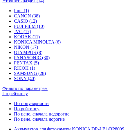
Уточнить раздел (14)
Інші (1)
CANON (38)
CASIO (12)
FUJI-FILM (10)
JVC (17)
KODAK (11)
KONICA MINOLTA (6)
NIKON (17)
OLYMPUS (8)
PANASONIC (30)
PENTAX (5)
RICOH (1)
SAMSUNG (28)
SONY (40)
Фильтр по параметрам
По рейтингу
По популярности
По рейтингу
По цене, сначала недорогие
По цене, сначала дорогие
Акумулятор для фотокамери KONICA DR-LB1/BP800S