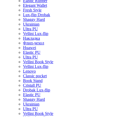
Elastic Rubber
Elegant Wallet
Fresh Style
Lux-flip Drobak
Shaggy Hard
Ukrainian
Ultra PU
Vellini Lux-flip
Накладка
Флип-чехол
Huawei
Elastic PU
Ultra PU
Vellini Book Style
Vellini Lux-flip
Lenovo
Classic pocket
Book Stand
Cristall PU
Drobak Lux-flip
Elastic PU
Shaggy Hard
Ukrainian
Ultra PU
Vellini Book Style