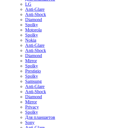
LG
Anti-Glare
Anti-Shock
Diamond
Spolky
Motorola
Spolky
Nokia
Anti-Glare
Anti-Shock
Diamond
Mirror
Spolky
Prestigio
Spolky
Samsung
Anti-Glare
Anti-Shock
Diamond
Mirror
Privacy
Spolky
Для планшетов
Sony
Anti-Glare