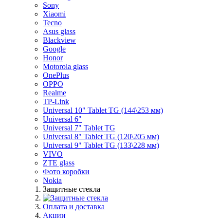
Sony
Xiaomi
Tecno
Asus glass
Blackview
Google
Honor
Motorola glass
OnePlus
OPPO
Realme
TP-Link
Universal 10" Tablet TG (144\253 мм)
Universal 6"
Universal 7" Tablet TG
Universal 8" Tablet TG (120\205 мм)
Universal 9" Tablet TG (133\228 мм)
VIVO
ZTE glass
Фото коробки
Nokia
Защитные стекла
Оплата и доставка
Акции