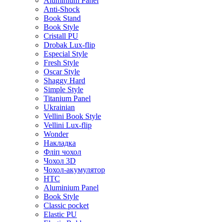
Aluminium Panel
Anti-Shock
Book Stand
Book Style
Cristall PU
Drobak Lux-flip
Especial Style
Fresh Style
Oscar Style
Shaggy Hard
Simple Style
Titanium Panel
Ukrainian
Vellini Book Style
Vellini Lux-flip
Wonder
Накладка
Фліп чохол
Чохол 3D
Чохол-акумулятор
HTC
Aluminium Panel
Book Style
Classic pocket
Elastic PU