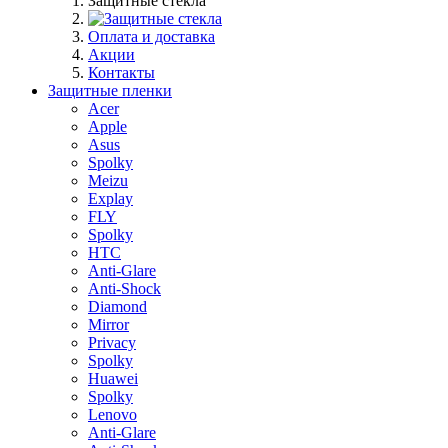
Защитные стекла
Оплата и доставка
Акции
Контакты
Защитные пленки
Acer
Apple
Asus
Spolky
Meizu
Explay
FLY
Spolky
HTC
Anti-Glare
Anti-Shock
Diamond
Mirror
Privacy
Spolky
Huawei
Spolky
Lenovo
Anti-Glare