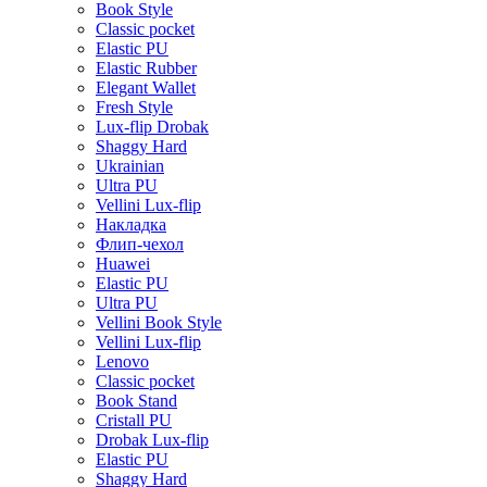
Book Style
Classic pocket
Elastic PU
Elastic Rubber
Elegant Wallet
Fresh Style
Lux-flip Drobak
Shaggy Hard
Ukrainian
Ultra PU
Vellini Lux-flip
Накладка
Флип-чехол
Huawei
Elastic PU
Ultra PU
Vellini Book Style
Vellini Lux-flip
Lenovo
Classic pocket
Book Stand
Cristall PU
Drobak Lux-flip
Elastic PU
Shaggy Hard