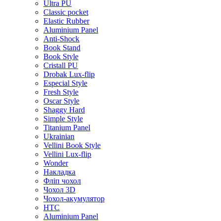
Ultra PU
Classic pocket
Elastic Rubber
Aluminium Panel
Anti-Shock
Book Stand
Book Style
Cristall PU
Drobak Lux-flip
Especial Style
Fresh Style
Oscar Style
Shaggy Hard
Simple Style
Titanium Panel
Ukrainian
Vellini Book Style
Vellini Lux-flip
Wonder
Накладка
Фліп чохол
Чохол 3D
Чохол-акумулятор
HTC
Aluminium Panel