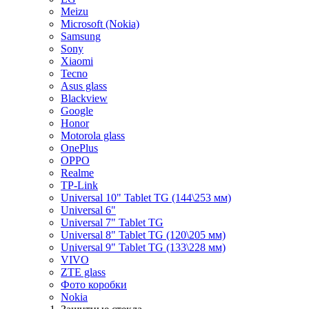
Meizu
Microsoft (Nokia)
Samsung
Sony
Xiaomi
Tecno
Asus glass
Blackview
Google
Honor
Motorola glass
OnePlus
OPPO
Realme
TP-Link
Universal 10" Tablet TG (144\253 мм)
Universal 6"
Universal 7" Tablet TG
Universal 8" Tablet TG (120\205 мм)
Universal 9" Tablet TG (133\228 мм)
VIVO
ZTE glass
Фото коробки
Nokia