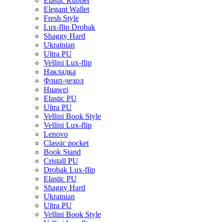
Elastic Rubber
Elegant Wallet
Fresh Style
Lux-flip Drobak
Shaggy Hard
Ukrainian
Ultra PU
Vellini Lux-flip
Накладка
Флип-чехол
Huawei
Elastic PU
Ultra PU
Vellini Book Style
Vellini Lux-flip
Lenovo
Classic pocket
Book Stand
Cristall PU
Drobak Lux-flip
Elastic PU
Shaggy Hard
Ukrainian
Ultra PU
Vellini Book Style