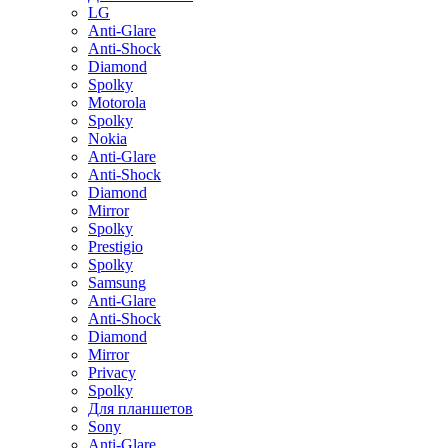
LG
Anti-Glare
Anti-Shock
Diamond
Spolky
Motorola
Spolky
Nokia
Anti-Glare
Anti-Shock
Diamond
Mirror
Spolky
Prestigio
Spolky
Samsung
Anti-Glare
Anti-Shock
Diamond
Mirror
Privacy
Spolky
Для планшетов
Sony
Anti-Glare