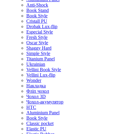
Anti-Shock
Book Stand
Book Style
Cristall PU
Drobak Lux-flip
Especial Style
Fresh Style
Oscar Style
Shaggy Hard
Simple Style
Titanium Panel
Ukrainian
Vellini Book Style
Vellini Lux-flip
Wonder
Накладка
Фліп чохол
Чохол 3D
Чохол-акумулятор
HTC
Aluminium Panel
Book Style
Classic pocket
Elastic PU