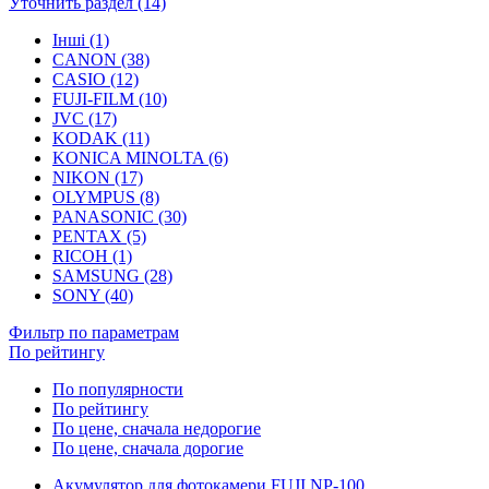
Уточнить раздел (14)
Інші (1)
CANON (38)
CASIO (12)
FUJI-FILM (10)
JVC (17)
KODAK (11)
KONICA MINOLTA (6)
NIKON (17)
OLYMPUS (8)
PANASONIC (30)
PENTAX (5)
RICOH (1)
SAMSUNG (28)
SONY (40)
Фильтр по параметрам
По рейтингу
По популярности
По рейтингу
По цене, сначала недорогие
По цене, сначала дорогие
Акумулятор для фотокамери FUJI NP-100