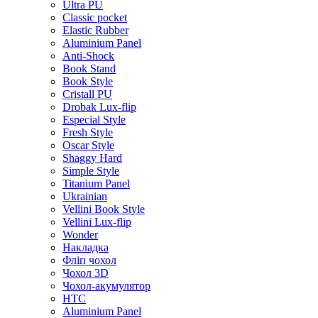
Ultra PU
Classic pocket
Elastic Rubber
Aluminium Panel
Anti-Shock
Book Stand
Book Style
Cristall PU
Drobak Lux-flip
Especial Style
Fresh Style
Oscar Style
Shaggy Hard
Simple Style
Titanium Panel
Ukrainian
Vellini Book Style
Vellini Lux-flip
Wonder
Накладка
Фліп чохол
Чохол 3D
Чохол-акумулятор
HTC
Aluminium Panel