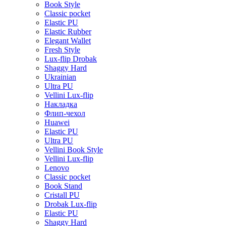
Book Style
Classic pocket
Elastic PU
Elastic Rubber
Elegant Wallet
Fresh Style
Lux-flip Drobak
Shaggy Hard
Ukrainian
Ultra PU
Vellini Lux-flip
Накладка
Флип-чехол
Huawei
Elastic PU
Ultra PU
Vellini Book Style
Vellini Lux-flip
Lenovo
Classic pocket
Book Stand
Cristall PU
Drobak Lux-flip
Elastic PU
Shaggy Hard