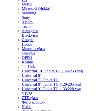
Meizu
Microsoft (Nokia)
Samsung
Sony
Xiaomi
Tecno
Asus glass
Blackview
Google
Honor
Motorola glass
OnePlus
OPPO
Realme
TP-Link
Universal 10" Tablet TG (144\253 мм)
Universal 6"
Universal 7" Tablet TG
Universal 8" Tablet TG (120\205 мм)
Universal 9" Tablet TG (133\228 мм)
VIVO
ZTE glass
Фото коробки
Nokia