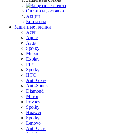
Защитные стекла
Оплата и доставка
Акции
Контакты
Защитные пленки
Acer
Apple
Asus
Spolky
Meizu
Explay
FLY
Spolky
HTC
Anti-Glare
Anti-Shock
Diamond
Mirror
Privacy
Spolky
Huawei
Spolky
Lenovo
Anti-Glare