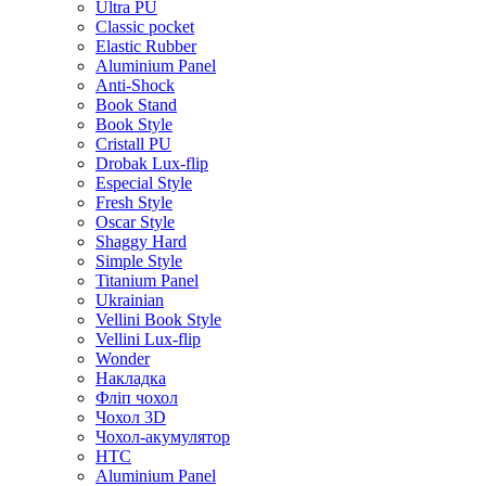
Ultra PU
Classic pocket
Elastic Rubber
Aluminium Panel
Anti-Shock
Book Stand
Book Style
Cristall PU
Drobak Lux-flip
Especial Style
Fresh Style
Oscar Style
Shaggy Hard
Simple Style
Titanium Panel
Ukrainian
Vellini Book Style
Vellini Lux-flip
Wonder
Накладка
Фліп чохол
Чохол 3D
Чохол-акумулятор
HTC
Aluminium Panel