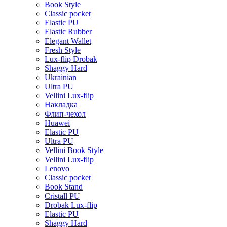
Book Style
Classic pocket
Elastic PU
Elastic Rubber
Elegant Wallet
Fresh Style
Lux-flip Drobak
Shaggy Hard
Ukrainian
Ultra PU
Vellini Lux-flip
Накладка
Флип-чехол
Huawei
Elastic PU
Ultra PU
Vellini Book Style
Vellini Lux-flip
Lenovo
Classic pocket
Book Stand
Cristall PU
Drobak Lux-flip
Elastic PU
Shaggy Hard