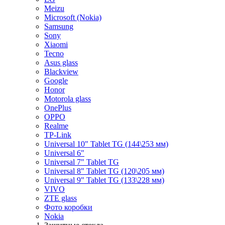
Meizu
Microsoft (Nokia)
Samsung
Sony
Xiaomi
Tecno
Asus glass
Blackview
Google
Honor
Motorola glass
OnePlus
OPPO
Realme
TP-Link
Universal 10" Tablet TG (144\253 мм)
Universal 6"
Universal 7" Tablet TG
Universal 8" Tablet TG (120\205 мм)
Universal 9" Tablet TG (133\228 мм)
VIVO
ZTE glass
Фото коробки
Nokia