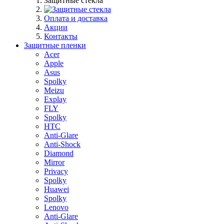
Защитные стекла
Оплата и доставка
Акции
Контакты
Защитные пленки
Acer
Apple
Asus
Spolky
Meizu
Explay
FLY
Spolky
HTC
Anti-Glare
Anti-Shock
Diamond
Mirror
Privacy
Spolky
Huawei
Spolky
Lenovo
Anti-Glare