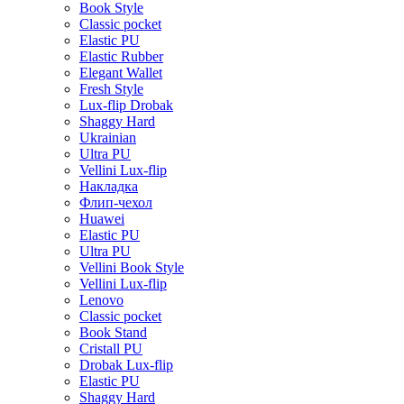
Book Style
Classic pocket
Elastic PU
Elastic Rubber
Elegant Wallet
Fresh Style
Lux-flip Drobak
Shaggy Hard
Ukrainian
Ultra PU
Vellini Lux-flip
Накладка
Флип-чехол
Huawei
Elastic PU
Ultra PU
Vellini Book Style
Vellini Lux-flip
Lenovo
Classic pocket
Book Stand
Cristall PU
Drobak Lux-flip
Elastic PU
Shaggy Hard