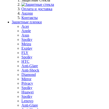
Защитные стекла
Оплата и доставка
Акции
Контакты
Защитные пленки
Acer
Apple
Asus
Spolky
Meizu
Explay
FLY
Spolky
HTC
Anti-Glare
Anti-Shock
Diamond
Mirror
Privacy
Spolky
Huawei
Spolky
Lenovo
Anti-Glare