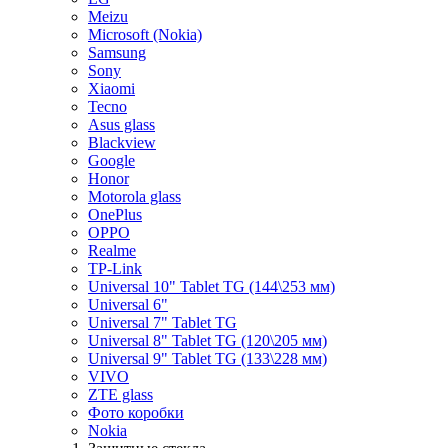
Meizu
Microsoft (Nokia)
Samsung
Sony
Xiaomi
Tecno
Asus glass
Blackview
Google
Honor
Motorola glass
OnePlus
OPPO
Realme
TP-Link
Universal 10" Tablet TG (144\253 мм)
Universal 6"
Universal 7" Tablet TG
Universal 8" Tablet TG (120\205 мм)
Universal 9" Tablet TG (133\228 мм)
VIVO
ZTE glass
Фото коробки
Nokia