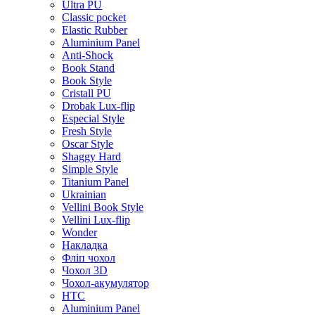
Ultra PU
Classic pocket
Elastic Rubber
Aluminium Panel
Anti-Shock
Book Stand
Book Style
Cristall PU
Drobak Lux-flip
Especial Style
Fresh Style
Oscar Style
Shaggy Hard
Simple Style
Titanium Panel
Ukrainian
Vellini Book Style
Vellini Lux-flip
Wonder
Накладка
Фліп чохол
Чохол 3D
Чохол-акумулятор
HTC
Aluminium Panel