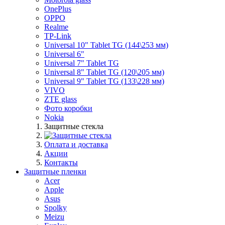
OnePlus
OPPO
Realme
TP-Link
Universal 10" Tablet TG (144\253 мм)
Universal 6"
Universal 7" Tablet TG
Universal 8" Tablet TG (120\205 мм)
Universal 9" Tablet TG (133\228 мм)
VIVO
ZTE glass
Фото коробки
Nokia
Защитные стекла
Оплата и доставка
Акции
Контакты
Защитные пленки
Acer
Apple
Asus
Spolky
Meizu