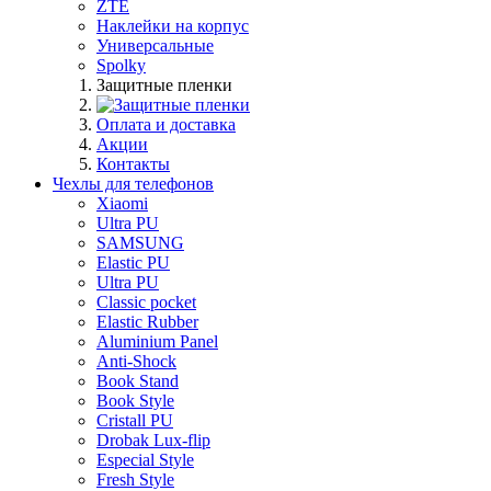
ZTE
Наклейки на корпус
Универсальные
Spolky
Защитные пленки
Оплата и доставка
Акции
Контакты
Чехлы для телефонов
Xiaomi
Ultra PU
SAMSUNG
Elastic PU
Ultra PU
Classic pocket
Elastic Rubber
Aluminium Panel
Anti-Shock
Book Stand
Book Style
Cristall PU
Drobak Lux-flip
Especial Style
Fresh Style