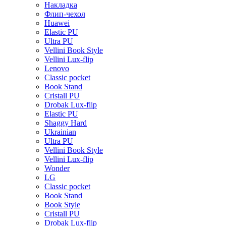
Накладка
Флип-чехол
Huawei
Elastic PU
Ultra PU
Vellini Book Style
Vellini Lux-flip
Lenovo
Classic pocket
Book Stand
Cristall PU
Drobak Lux-flip
Elastic PU
Shaggy Hard
Ukrainian
Ultra PU
Vellini Book Style
Vellini Lux-flip
Wonder
LG
Classic pocket
Book Stand
Book Style
Cristall PU
Drobak Lux-flip