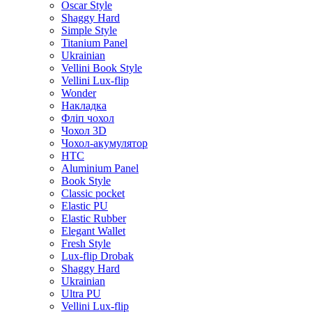
Oscar Style
Shaggy Hard
Simple Style
Titanium Panel
Ukrainian
Vellini Book Style
Vellini Lux-flip
Wonder
Накладка
Фліп чохол
Чохол 3D
Чохол-акумулятор
HTC
Aluminium Panel
Book Style
Classic pocket
Elastic PU
Elastic Rubber
Elegant Wallet
Fresh Style
Lux-flip Drobak
Shaggy Hard
Ukrainian
Ultra PU
Vellini Lux-flip