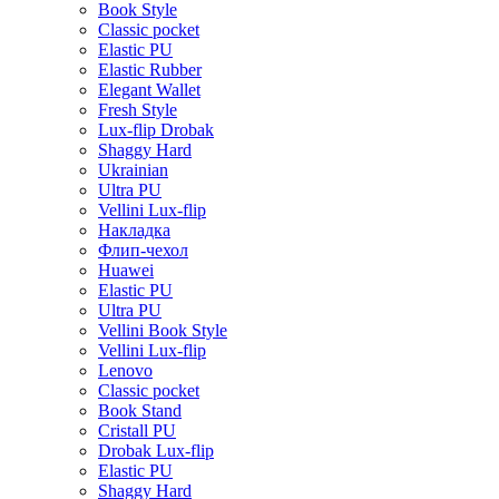
Book Style
Classic pocket
Elastic PU
Elastic Rubber
Elegant Wallet
Fresh Style
Lux-flip Drobak
Shaggy Hard
Ukrainian
Ultra PU
Vellini Lux-flip
Накладка
Флип-чехол
Huawei
Elastic PU
Ultra PU
Vellini Book Style
Vellini Lux-flip
Lenovo
Classic pocket
Book Stand
Cristall PU
Drobak Lux-flip
Elastic PU
Shaggy Hard