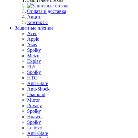
Защитные стекла
Оплата и доставка
Акции
Контакты
Защитные пленки
Acer
Apple
Asus
Spolky
Meizu
Explay
FLY
Spolky
HTC
Anti-Glare
Anti-Shock
Diamond
Mirror
Privacy
Spolky
Huawei
Spolky
Lenovo
Anti-Glare