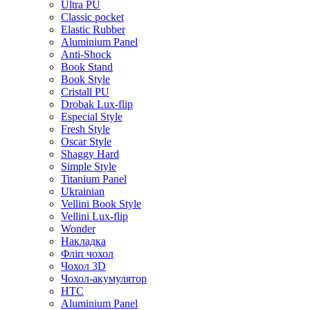
Ultra PU
Classic pocket
Elastic Rubber
Aluminium Panel
Anti-Shock
Book Stand
Book Style
Cristall PU
Drobak Lux-flip
Especial Style
Fresh Style
Oscar Style
Shaggy Hard
Simple Style
Titanium Panel
Ukrainian
Vellini Book Style
Vellini Lux-flip
Wonder
Накладка
Фліп чохол
Чохол 3D
Чохол-акумулятор
HTC
Aluminium Panel