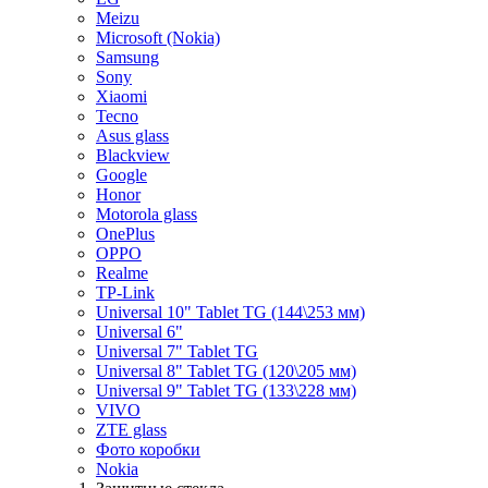
Meizu
Microsoft (Nokia)
Samsung
Sony
Xiaomi
Tecno
Asus glass
Blackview
Google
Honor
Motorola glass
OnePlus
OPPO
Realme
TP-Link
Universal 10" Tablet TG (144\253 мм)
Universal 6"
Universal 7" Tablet TG
Universal 8" Tablet TG (120\205 мм)
Universal 9" Tablet TG (133\228 мм)
VIVO
ZTE glass
Фото коробки
Nokia