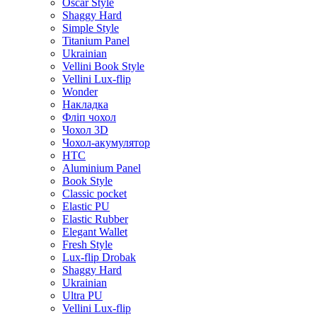
Oscar Style
Shaggy Hard
Simple Style
Titanium Panel
Ukrainian
Vellini Book Style
Vellini Lux-flip
Wonder
Накладка
Фліп чохол
Чохол 3D
Чохол-акумулятор
HTC
Aluminium Panel
Book Style
Classic pocket
Elastic PU
Elastic Rubber
Elegant Wallet
Fresh Style
Lux-flip Drobak
Shaggy Hard
Ukrainian
Ultra PU
Vellini Lux-flip