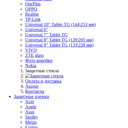
OnePlus
OPPO
Realme
TP-Link
Universal 10" Tablet TG (144\253 мм)
Universal 6"
Universal 7" Tablet TG
Universal 8" Tablet TG (120\205 мм)
Universal 9" Tablet TG (133\228 мм)
VIVO
ZTE glass
Фото коробки
Nokia
Защитные стекла
Оплата и доставка
Акции
Контакты
Защитные пленки
Acer
Apple
Asus
Spolky
Meizu
Explay