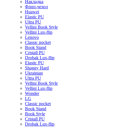
Накладка
Флип-чехол
Huawei
Elastic PU
Ultra PU
Vellini Book Style
Vellini Lux-flip
Lenovo
Classic pocket
Book Stand
Cristall PU
Drobak Lux-flip
Elastic PU
Shaggy Hard
Ukrainian
Ultra PU
Vellini Book Style
Vellini Lux-flip
Wonder
LG
Classic pocket
Book Stand
Book Style
Cristall PU
Drobak Lux-flip