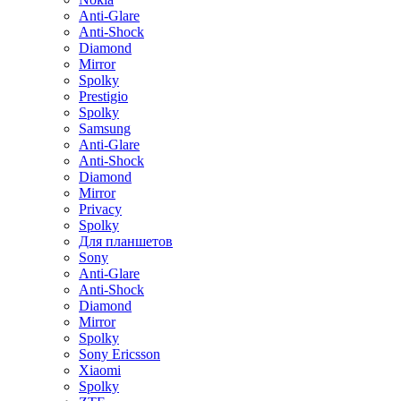
Anti-Glare
Anti-Shock
Diamond
Mirror
Spolky
Prestigio
Spolky
Samsung
Anti-Glare
Anti-Shock
Diamond
Mirror
Privacy
Spolky
Для планшетов
Sony
Anti-Glare
Anti-Shock
Diamond
Mirror
Spolky
Sony Ericsson
Xiaomi
Spolky