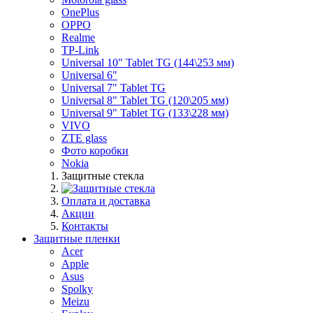
OnePlus
OPPO
Realme
TP-Link
Universal 10" Tablet TG (144\253 мм)
Universal 6"
Universal 7" Tablet TG
Universal 8" Tablet TG (120\205 мм)
Universal 9" Tablet TG (133\228 мм)
VIVO
ZTE glass
Фото коробки
Nokia
Защитные стекла
Оплата и доставка
Акции
Контакты
Защитные пленки
Acer
Apple
Asus
Spolky
Meizu