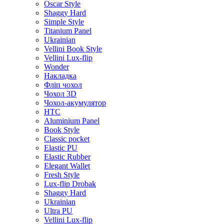
Oscar Style
Shaggy Hard
Simple Style
Titanium Panel
Ukrainian
Vellini Book Style
Vellini Lux-flip
Wonder
Накладка
Фліп чохол
Чохол 3D
Чохол-акумулятор
HTC
Aluminium Panel
Book Style
Classic pocket
Elastic PU
Elastic Rubber
Elegant Wallet
Fresh Style
Lux-flip Drobak
Shaggy Hard
Ukrainian
Ultra PU
Vellini Lux-flip