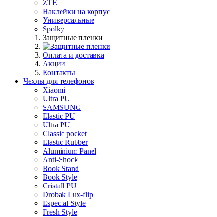
ZTE
Наклейки на корпус
Универсальные
Spolky
Защитные пленки
Оплата и доставка
Акции
Контакты
Чехлы для телефонов
Xiaomi
Ultra PU
SAMSUNG
Elastic PU
Ultra PU
Classic pocket
Elastic Rubber
Aluminium Panel
Anti-Shock
Book Stand
Book Style
Cristall PU
Drobak Lux-flip
Especial Style
Fresh Style