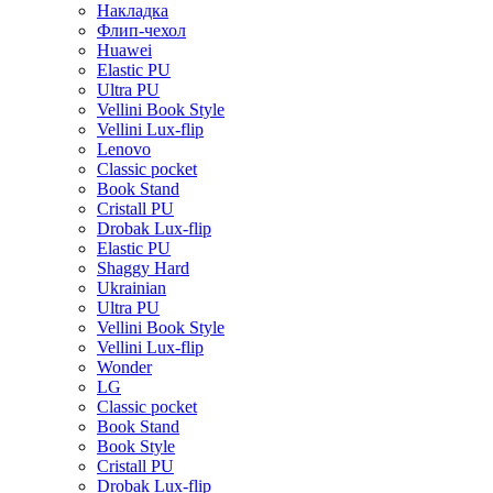
Накладка
Флип-чехол
Huawei
Elastic PU
Ultra PU
Vellini Book Style
Vellini Lux-flip
Lenovo
Classic pocket
Book Stand
Cristall PU
Drobak Lux-flip
Elastic PU
Shaggy Hard
Ukrainian
Ultra PU
Vellini Book Style
Vellini Lux-flip
Wonder
LG
Classic pocket
Book Stand
Book Style
Cristall PU
Drobak Lux-flip