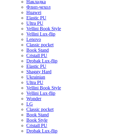
Накладка
Флип-чехол
Huawei
Elastic PU
Ultra PU
Vellini Book Style
Vellini Lux-flip
Lenovo
Classic pocket
Book Stand
Cristall PU
Drobak Lux-flip
Elastic PU
Shaggy Hard
Ukrainian
Ultra PU
Vellini Book Style
Vellini Lux-flip
Wonder
LG
Classic pocket
Book Stand
Book Style
Cristall PU
Drobak Lux-flip