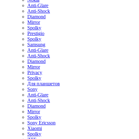
Anti-Glare
Anti-Shock
Diamond
Mirror
Spolky
Prestigio
Spolky
Samsung
Anti-Glare
Anti-Shock
Diamond
Mirror
Privacy
Spolky
Для планшетов
Sony
Anti-Glare
Anti-Shock
Diamond
Mirror
Spolky
Sony Ericsson
Xiaomi
Spolky