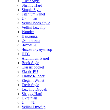
Oscar Style
Shaggy Hard
Simple Style
Titanium Panel
Ukrainian
Vellini Book Style
Vellini Lux-flip
Wonder
Накладка
Фліп чохол
Чохол 3D
Чохол-акумулятор
HTC
Aluminium Panel
Book Style
Classic pocket
Elastic PU
Elastic Rubber
Elegant Wallet
Fresh Style
Lux-flip Drobak
Shaggy Hard
Ukrainian
Ultra PU
Vellini Lux-flip