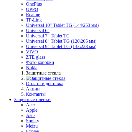
OnePlus
OPPO
Realme
TP-Link
Universal 10" Tablet TG (144\253 мм)
Universal 6"
Universal 7" Tablet TG
Universal 8" Tablet TG (120\205 мм)
Universal 9" Tablet TG (133\228 мм)
VIVO
ZTE glass
Фото коробки
Nokia
Защитные стекла
Оплата и доставка
Акции
Контакты
Защитные пленки
Acer
Apple
Asus
Spolky
Meizu
Explay