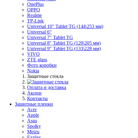
OnePlus
OPPO
Realme
TP-Link
Universal 10" Tablet TG (144\253 мм)
Universal 6"
Universal 7" Tablet TG
Universal 8" Tablet TG (120\205 мм)
Universal 9" Tablet TG (133\228 мм)
VIVO
ZTE glass
Фото коробки
Nokia
Защитные стекла
Оплата и доставка
Акции
Контакты
Защитные пленки
Acer
Apple
Asus
Spolky
Meizu
Explay