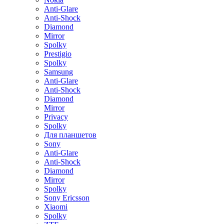
Anti-Glare
Anti-Shock
Diamond
Mirror
Spolky
Prestigio
Spolky
Samsung
Anti-Glare
Anti-Shock
Diamond
Mirror
Privacy
Spolky
Для планшетов
Sony
Anti-Glare
Anti-Shock
Diamond
Mirror
Spolky
Sony Ericsson
Xiaomi
Spolky