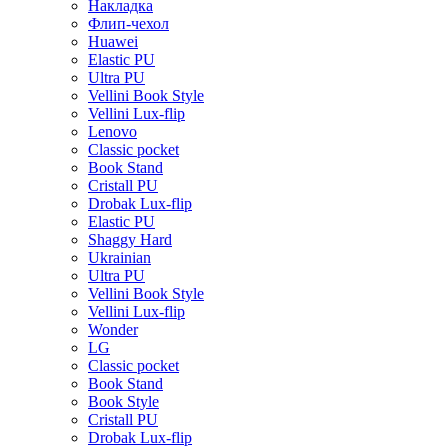
Накладка
Флип-чехол
Huawei
Elastic PU
Ultra PU
Vellini Book Style
Vellini Lux-flip
Lenovo
Classic pocket
Book Stand
Cristall PU
Drobak Lux-flip
Elastic PU
Shaggy Hard
Ukrainian
Ultra PU
Vellini Book Style
Vellini Lux-flip
Wonder
LG
Classic pocket
Book Stand
Book Style
Cristall PU
Drobak Lux-flip