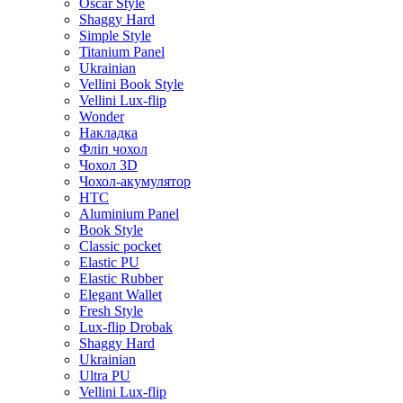
Oscar Style
Shaggy Hard
Simple Style
Titanium Panel
Ukrainian
Vellini Book Style
Vellini Lux-flip
Wonder
Накладка
Фліп чохол
Чохол 3D
Чохол-акумулятор
HTC
Aluminium Panel
Book Style
Classic pocket
Elastic PU
Elastic Rubber
Elegant Wallet
Fresh Style
Lux-flip Drobak
Shaggy Hard
Ukrainian
Ultra PU
Vellini Lux-flip