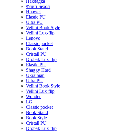
Накладка
Флип-чехол
Huawei
Elastic PU
Ultra PU
Vellini Book Style
Vellini Lux-flip
Lenovo
Classic pocket
Book Stand
Cristall PU
Drobak Lux-flip
Elastic PU
Shaggy Hard
Ukrainian
Ultra PU
Vellini Book Style
Vellini Lux-flip
Wonder
LG
Classic pocket
Book Stand
Book Style
Cristall PU
Drobak Lux-flip