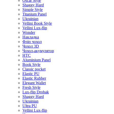
Oscar Style
Shaggy Hard
Simple Style
Titanium Panel
Ukrainian
Vellini Book Style
Vellini Lux-flip
Wonder
Накладка
Фліп чохол
Чохол 3D
Чохол-акумулятор
HTC
Aluminium Panel
Book Style
Classic pocket
Elastic PU
Elastic Rubber
Elegant Wallet
Fresh Style
Lux-flip Drobak
Shaggy Hard
Ukrainian
Ultra PU
Vellini Lux-flip