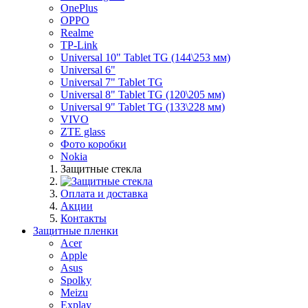
OnePlus
OPPO
Realme
TP-Link
Universal 10" Tablet TG (144\253 мм)
Universal 6"
Universal 7" Tablet TG
Universal 8" Tablet TG (120\205 мм)
Universal 9" Tablet TG (133\228 мм)
VIVO
ZTE glass
Фото коробки
Nokia
Защитные стекла
Оплата и доставка
Акции
Контакты
Защитные пленки
Acer
Apple
Asus
Spolky
Meizu
Explay