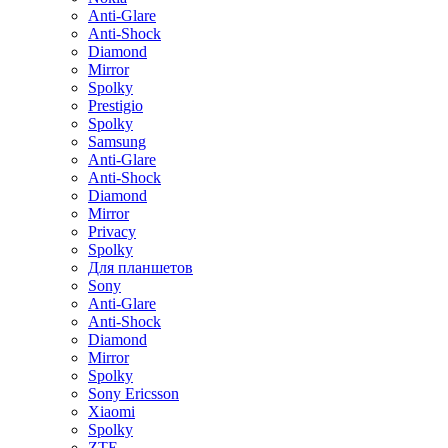
Anti-Glare
Anti-Shock
Diamond
Mirror
Spolky
Prestigio
Spolky
Samsung
Anti-Glare
Anti-Shock
Diamond
Mirror
Privacy
Spolky
Для планшетов
Sony
Anti-Glare
Anti-Shock
Diamond
Mirror
Spolky
Sony Ericsson
Xiaomi
Spolky
ZTE