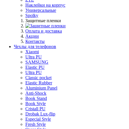
Наклейки на корпус
Универсальные
Spolky
Защитные пленки
Оплата и доставка
Акции
Контакты
Чехлы для телефонов
Xiaomi
Ultra PU
SAMSUNG
Elastic PU
Ultra PU
Classic pocket
Elastic Rubber
Aluminium Panel
Anti-Shock
Book Stand
Book Style
Cristall PU
Drobak Lux-flip
Especial Style
Fresh Style