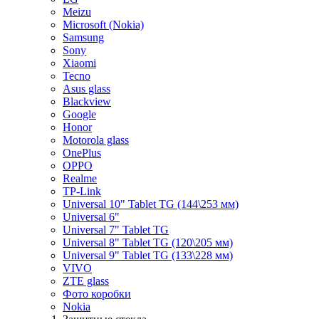
Meizu
Microsoft (Nokia)
Samsung
Sony
Xiaomi
Tecno
Asus glass
Blackview
Google
Honor
Motorola glass
OnePlus
OPPO
Realme
TP-Link
Universal 10" Tablet TG (144\253 мм)
Universal 6"
Universal 7" Tablet TG
Universal 8" Tablet TG (120\205 мм)
Universal 9" Tablet TG (133\228 мм)
VIVO
ZTE glass
Фото коробки
Nokia