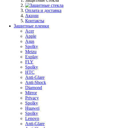
Защитные стекла
Оплата и доставка
Акции
Контакты
Защитные пленки
Acer
Apple
Asus
Spolky
Meizu
Explay
FLY
Spolky
HTC
Anti-Glare
Anti-Shock
Diamond
Mirror
Privacy
Spolky
Huawei
Spolky
Lenovo
Anti-Glare