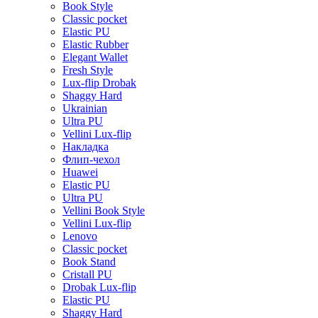
Book Style
Classic pocket
Elastic PU
Elastic Rubber
Elegant Wallet
Fresh Style
Lux-flip Drobak
Shaggy Hard
Ukrainian
Ultra PU
Vellini Lux-flip
Накладка
Флип-чехол
Huawei
Elastic PU
Ultra PU
Vellini Book Style
Vellini Lux-flip
Lenovo
Classic pocket
Book Stand
Cristall PU
Drobak Lux-flip
Elastic PU
Shaggy Hard