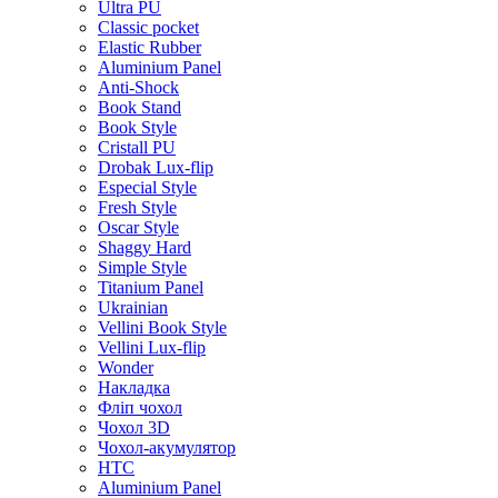
Ultra PU
Classic pocket
Elastic Rubber
Aluminium Panel
Anti-Shock
Book Stand
Book Style
Cristall PU
Drobak Lux-flip
Especial Style
Fresh Style
Oscar Style
Shaggy Hard
Simple Style
Titanium Panel
Ukrainian
Vellini Book Style
Vellini Lux-flip
Wonder
Накладка
Фліп чохол
Чохол 3D
Чохол-акумулятор
HTC
Aluminium Panel