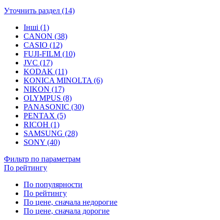
Уточнить раздел (14)
Інші (1)
CANON (38)
CASIO (12)
FUJI-FILM (10)
JVC (17)
KODAK (11)
KONICA MINOLTA (6)
NIKON (17)
OLYMPUS (8)
PANASONIC (30)
PENTAX (5)
RICOH (1)
SAMSUNG (28)
SONY (40)
Фильтр по параметрам
По рейтингу
По популярности
По рейтингу
По цене, сначала недорогие
По цене, сначала дорогие