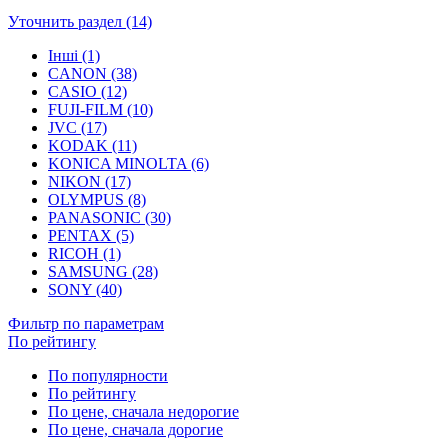
Уточнить раздел (14)
Інші (1)
CANON (38)
CASIO (12)
FUJI-FILM (10)
JVC (17)
KODAK (11)
KONICA MINOLTA (6)
NIKON (17)
OLYMPUS (8)
PANASONIC (30)
PENTAX (5)
RICOH (1)
SAMSUNG (28)
SONY (40)
Фильтр по параметрам
По рейтингу
По популярности
По рейтингу
По цене, сначала недорогие
По цене, сначала дорогие