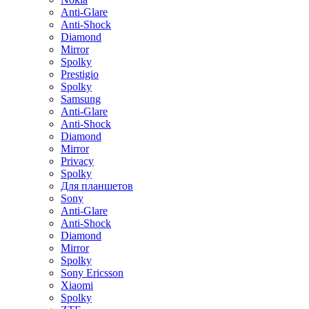
Anti-Glare
Anti-Shock
Diamond
Mirror
Spolky
Prestigio
Spolky
Samsung
Anti-Glare
Anti-Shock
Diamond
Mirror
Privacy
Spolky
Для планшетов
Sony
Anti-Glare
Anti-Shock
Diamond
Mirror
Spolky
Sony Ericsson
Xiaomi
Spolky