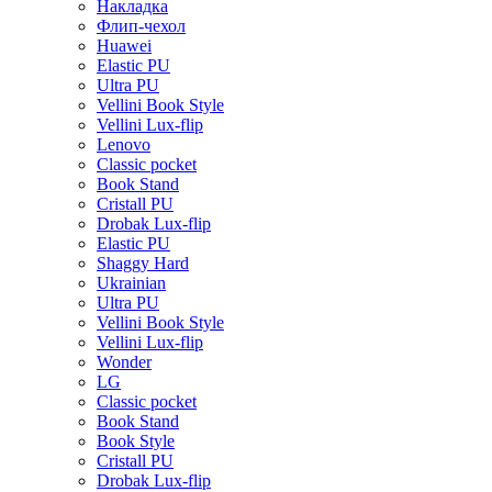
Накладка
Флип-чехол
Huawei
Elastic PU
Ultra PU
Vellini Book Style
Vellini Lux-flip
Lenovo
Classic pocket
Book Stand
Cristall PU
Drobak Lux-flip
Elastic PU
Shaggy Hard
Ukrainian
Ultra PU
Vellini Book Style
Vellini Lux-flip
Wonder
LG
Classic pocket
Book Stand
Book Style
Cristall PU
Drobak Lux-flip