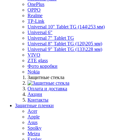
OnePlus
OPPO
Realme
TP-Link
Universal 10" Tablet TG (144\253 мм)
Universal 6"
Universal 7" Tablet TG
Universal 8" Tablet TG (120\205 мм)
Universal 9" Tablet TG (133\228 мм)
VIVO
ZTE glass
Фото коробки
Nokia
Защитные стекла
Оплата и доставка
Акции
Контакты
Защитные пленки
Acer
Apple
Asus
Spolky
Meizu
Explay