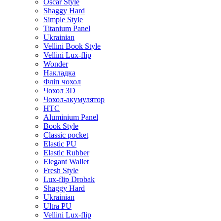
Oscar Style
Shaggy Hard
Simple Style
Titanium Panel
Ukrainian
Vellini Book Style
Vellini Lux-flip
Wonder
Накладка
Фліп чохол
Чохол 3D
Чохол-акумулятор
HTC
Aluminium Panel
Book Style
Classic pocket
Elastic PU
Elastic Rubber
Elegant Wallet
Fresh Style
Lux-flip Drobak
Shaggy Hard
Ukrainian
Ultra PU
Vellini Lux-flip