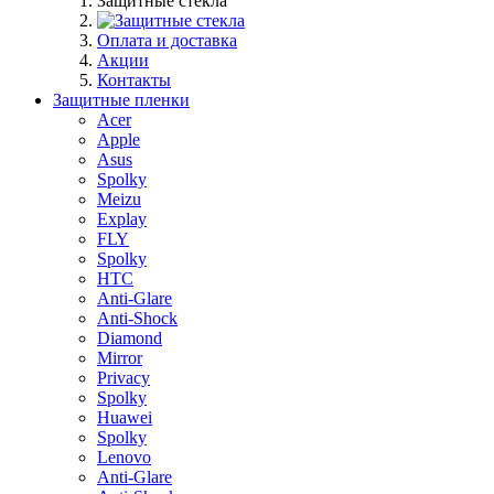
Защитные стекла
Оплата и доставка
Акции
Контакты
Защитные пленки
Acer
Apple
Asus
Spolky
Meizu
Explay
FLY
Spolky
HTC
Anti-Glare
Anti-Shock
Diamond
Mirror
Privacy
Spolky
Huawei
Spolky
Lenovo
Anti-Glare