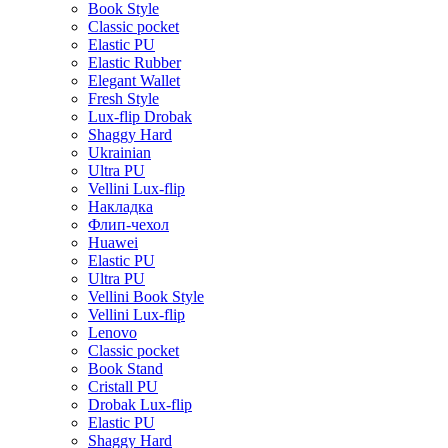
Book Style
Classic pocket
Elastic PU
Elastic Rubber
Elegant Wallet
Fresh Style
Lux-flip Drobak
Shaggy Hard
Ukrainian
Ultra PU
Vellini Lux-flip
Накладка
Флип-чехол
Huawei
Elastic PU
Ultra PU
Vellini Book Style
Vellini Lux-flip
Lenovo
Classic pocket
Book Stand
Cristall PU
Drobak Lux-flip
Elastic PU
Shaggy Hard