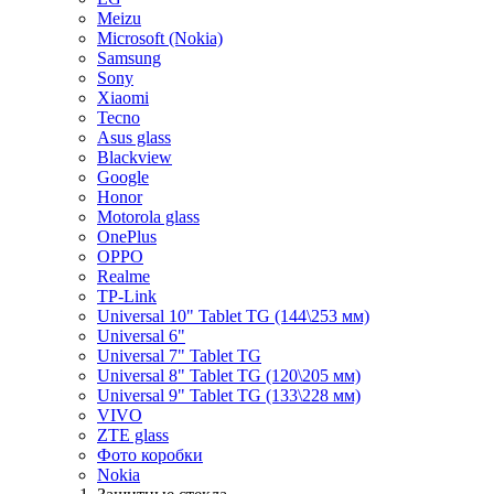
Meizu
Microsoft (Nokia)
Samsung
Sony
Xiaomi
Tecno
Asus glass
Blackview
Google
Honor
Motorola glass
OnePlus
OPPO
Realme
TP-Link
Universal 10" Tablet TG (144\253 мм)
Universal 6"
Universal 7" Tablet TG
Universal 8" Tablet TG (120\205 мм)
Universal 9" Tablet TG (133\228 мм)
VIVO
ZTE glass
Фото коробки
Nokia