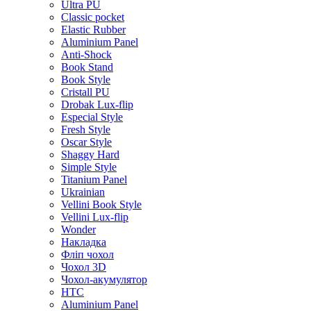
Ultra PU
Classic pocket
Elastic Rubber
Aluminium Panel
Anti-Shock
Book Stand
Book Style
Cristall PU
Drobak Lux-flip
Especial Style
Fresh Style
Oscar Style
Shaggy Hard
Simple Style
Titanium Panel
Ukrainian
Vellini Book Style
Vellini Lux-flip
Wonder
Накладка
Фліп чохол
Чохол 3D
Чохол-акумулятор
HTC
Aluminium Panel