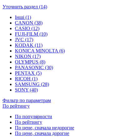
Уточнить раздел (14)
Інші (1)
CANON (38)
CASIO (12)
FUJI-FILM (10)
JVC (17)
KODAK (11)
KONICA MINOLTA (6)
NIKON (17)
OLYMPUS (8)
PANASONIC (30)
PENTAX (5)
RICOH (1)
SAMSUNG (28)
SONY (40)
Фильтр по параметрам
По рейтингу
По популярности
По рейтингу
По цене, сначала недорогие
По цене, сначала дорогие