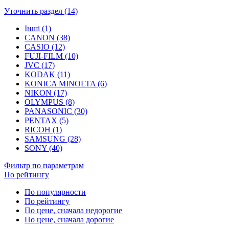
Уточнить раздел (14)
Інші (1)
CANON (38)
CASIO (12)
FUJI-FILM (10)
JVC (17)
KODAK (11)
KONICA MINOLTA (6)
NIKON (17)
OLYMPUS (8)
PANASONIC (30)
PENTAX (5)
RICOH (1)
SAMSUNG (28)
SONY (40)
Фильтр по параметрам
По рейтингу
По популярности
По рейтингу
По цене, сначала недорогие
По цене, сначала дорогие