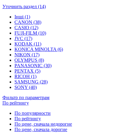
Уточнить раздел (14)
Інші (1)
CANON (38)
CASIO (12)
FUJI-FILM (10)
JVC (17)
KODAK (11)
KONICA MINOLTA (6)
NIKON (17)
OLYMPUS (8)
PANASONIC (30)
PENTAX (5)
RICOH (1)
SAMSUNG (28)
SONY (40)
Фильтр по параметрам
По рейтингу
По популярности
По рейтингу
По цене, сначала недорогие
По цене, сначала дорогие