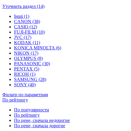
Уточнить раздел (14)
Інші (1)
CANON (38)
CASIO (12)
FUJI-FILM (10)
JVC (17)
KODAK (11)
KONICA MINOLTA (6)
NIKON (17)
OLYMPUS (8)
PANASONIC (30)
PENTAX (5)
RICOH (1)
SAMSUNG (28)
SONY (40)
Фильтр по параметрам
По рейтингу
По популярности
По рейтингу
По цене, сначала недорогие
По цене, сначала дорогие